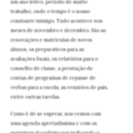
um ano letivo, período de muito
trabalho, onde o tempo é o nosso
constante inimigo. Tudo acontece nos
meses de novembro e dezembro. São as
renovações e matrículas de novos
alunos, os preparativos para as
avaliações finais, os relatórios para o
conselho de classe, a prestação de
contas de programas de repasse de
verbas para a escola, as reuniões de pais,
entre outras tarefas.
Como é de se esperar, nos vemos com
uma agenda apertadíssima e com os
ponteiros do relógio nos indicando o