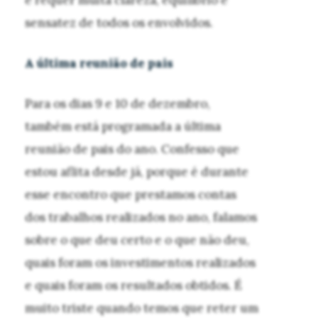
sensatez de todos os envolvidos.
A última reunião de pais
Para os dias 9 e 10 de dezembro,
também está programada a última
reunião de pais do ano. Confesso que
estou aflita desde já, porque é durante
esse encontro que prestamos contas
dos trabalhos realizados no ano, falamos
sobre o que deu certo e o que não deu,
quais foram os investimentos realizados
e quais foram os resultados obtidos. É
muito triste quando temos que reter um