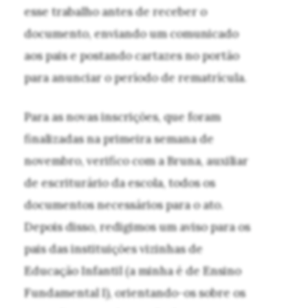
esse trabalho antes de receber o
documento, enviando um comunicado
aos pais e postando cartazes no portão
para anunciar o período de rematrícula.
Para as novas inscrições, que foram
finalizadas na primeira semana de
novembro, verifico com a Bruna, auxiliar
de escriturário da escola, todos os
documentos necessários para o ato.
Depois disso, redigimos um aviso para os
pais das instituições vizinhas de
Educação Infantil (a minha é de Ensino
Fundamental I), orientando-os sobre os