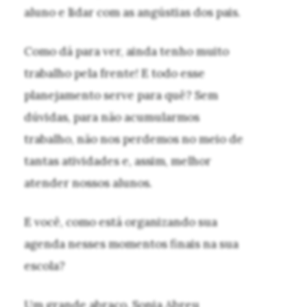
aluno e lidar com as angústias dos pais.
Como dá para ver, ainda tenho muito
trabalho pela frente! E todo esse
planejamento serve para quê? Sem
dúvidas, para não acumularmos
trabalho, não nos perdemos no meio de
tantas atividades e, assim, melhor
atender nossos alunos.
E você, como está organizando sua
agenda nesses momentos finais na sua
escola?
Um grande abraço, Sonia Abreu