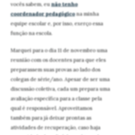
vocês sabem, eu
não tenho
coordenador pedagógico
na minha
equipe escolar e, por isso, exerço essa
função na escola.
Marquei para o dia 11 de novembro uma
reunião com os docentes para que eles
preparassem suas provas ao lado dos
colegas de série/ano. Apesar de ser uma
discussão coletiva, cada um prepara uma
avaliação específica para a classe pela
qual é responsável. Aproveitamos
também para já deixar prontas as
atividades de recuperação, caso haja