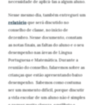
necessidade de aplicá-las a algum aluno.
Nesse mesmo dia, também entreguei um
relatório
que será discutido no
conselho de classe, no início de
dezembro. Nesse documento, constam
as notas finais, as faltas do aluno e o seu
desempenho nas áreas de Língua
Portuguesa e Matemática. Durante a
reunião do conselho, falaremos sobre as
crianças que estão apresentando baixo
desempenho. Sabemos como costuma
ser um momento difícil, porque discutir
a vida escolar de um aluno não é simples
e requer muita clareza, equilíbrio e