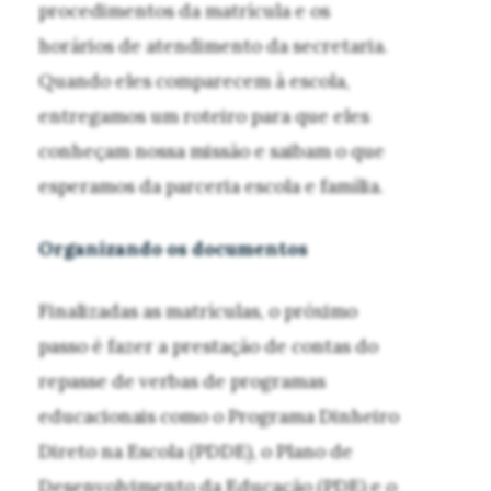
procedimentos da matrícula e os
horários de atendimento da secretaria.
Quando eles comparecem à escola,
entregamos um roteiro para que eles
conheçam nossa missão e saibam o que
esperamos da parceria escola e família.
Organizando os documentos
Finalizadas as matrículas, o próximo
passo é fazer a prestação de contas do
repasse de verbas de programas
educacionais como o Programa Dinheiro
Direto na Escola (PDDE), o Plano de
Desenvolvimento da Educação (PDE) e o