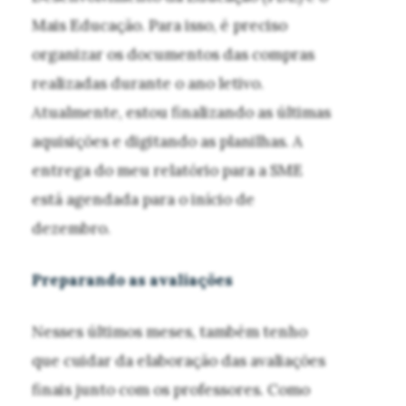
Mais Educação. Para isso, é preciso
organizar os documentos das compras
realizadas durante o ano letivo.
Atualmente, estou finalizando as últimas
aquisições e digitando as planilhas. A
entrega do meu relatório para a SME
está agendada para o início de
dezembro.
Preparando as avaliações
Nesses últimos meses, também tenho
que cuidar da elaboração das avaliações
finais junto com os professores. Como