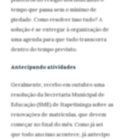
tempo que passa sem o mínimo de
piedade. Como resolver isso tudo? A
solução é se entregar à organização de
uma agenda para que tudo transcorra
dentro do tempo previsto.
Antecipando atividades
Geralmente, recebo em outubro uma
resolução da Secretaria Municipal de
Educação (SME) de Itapetininga sobre as
renovações de matrículas, que devem
começar no final do mês. Como já sei
que todo ano isso acontece, já antecipo