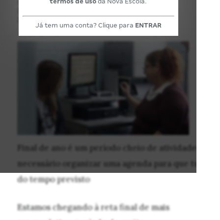
termos de uso
da Nova Escola.
POR:
Joelma Souza
27 de Novembro de 2013
Já tem uma conta? Clique para
ENTRAR
Final de ano é um período cheio de atividades. Para
necessário organizar uma agenda para que tudo t
do tempo previsto
Estamos chegando à reta final de mais