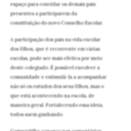
espaço para convidar os demais pais
presentes a participarem da
constituição do novo Conselho Escolar.
A participação dos pais na vida escolar
dos filhos, que é recorrente em várias
escolas, pode ser mais efetiva por meio
deste colegiado. É possível envolver a
comunidade e estimulá-la a acompanhar
não só os estudos dos seus filhos, mas o
que está acontecendo na escola, de
maneira geral. Fortalecendo essa ideia,
todos saem ganhando.