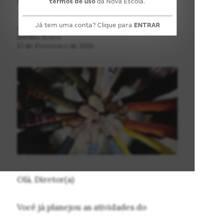
termos de uso
da Nova Escola.
Já tem uma conta? Clique para
ENTRAR
POR:
Joelma Souza
17 de Fevereiro de 2016
Olá, Diretor(a)
Você já planejou as atividades do