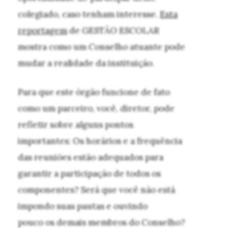
colegiado, caso tenham interesse.
Esta
reportagem
de GESTÃO ESCOLAR
mostra como um Conselho atuante pode
mudar a realidade da instituição.
Para que este órgão funcione de fato
como um parceiro, você, diretor, pode
refletir sobre alguns pontos
importantes: Os horários e a frequência
das reuniões estão adequados para
garantir a participação de todos os
componentes? Será que você não está
impondo suas pautas e ouvindo
pouco os demais membros do Conselho?