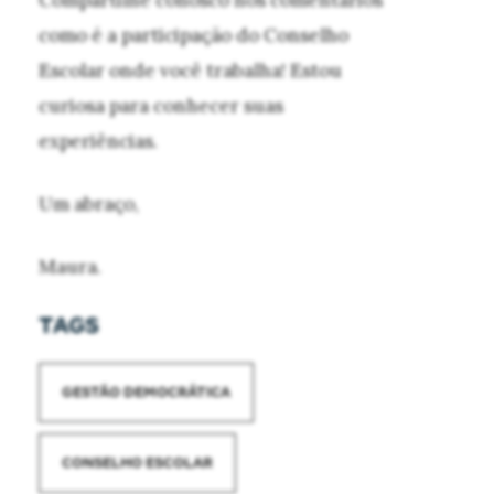
Compartilhe conosco nos comentários
como é a participação do Conselho
Escolar onde você trabalha! Estou
curiosa para conhecer suas
experiências.
Um abraço,
Maura.
TAGS
GESTÃO DEMOCRÁTICA
CONSELHO ESCOLAR