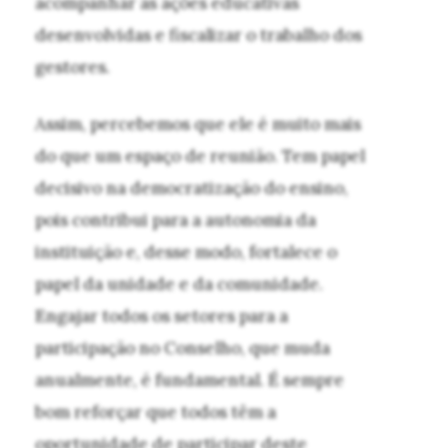
acompanhar as ações educativas
desenvolvidas e fiscalizar o trabalho dos
gestores.
Assim, percebemos que ele é muito mais
do que um espaço de reunião. Tem papel
decisivo na democratização do ensino,
pois contribui para a autonomia da
instituição e, desse modo, fortalece o
papel da unidade e da comunidade.
Engajar todos os setores para a
participação no Conselho, que muda
anualmente, é fundamental. É sempre
bom reforçar que todos têm a
oportunidade de participar deste