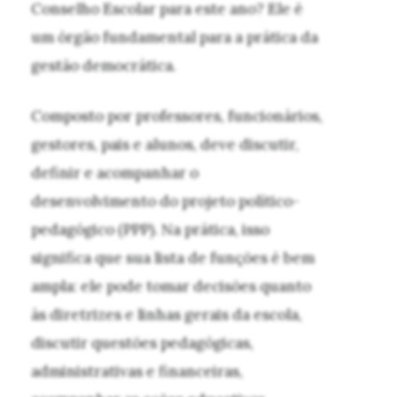
Conselho Escolar para este ano? Ele é
um órgão fundamental para a prática da
gestão democrática.
Composto por professores, funcionários,
gestores, pais e alunos, deve discutir,
definir e acompanhar o
desenvolvimento do projeto político-
pedagógico (PPP). Na prática, isso
significa que sua lista de funções é bem
ampla: ele pode tomar decisões quanto
às diretrizes e linhas gerais da escola,
discutir questões pedagógicas,
administrativas e financeiras,