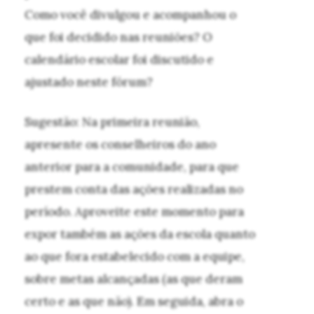
Como você divulgou e acompanhou o
que foi decidido nas reuniões? O
calendário escolar foi discutido e
ajustado neste fórum?
Sugestão: Na primeira reunião,
apresente os conselheiros do ano
anterior para a comunidade, para que
prestem conta das ações realizadas no
período. Aproveite este momento para
expor também as ações da escola quanto
ao que fora estabelecido com a equipe,
sobre metas alcançadas (as que deram
certo e as que não). Em seguida, abra o