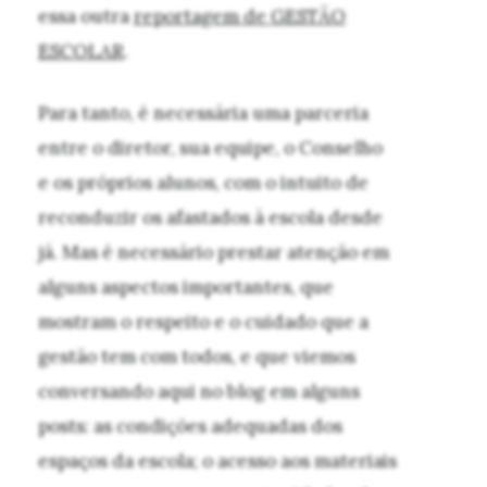
essa outra
reportagem de GESTÃO
ESCOLAR
.
Para tanto, é necessária uma parceria
entre o diretor, sua equipe, o Conselho
e os próprios alunos, com o intuito de
reconduzir os afastados à escola desde
já. Mas é necessário prestar atenção em
alguns aspectos importantes, que
mostram o respeito e o cuidado que a
gestão tem com todos, e que viemos
conversando aqui no blog em alguns
posts: as condições adequadas dos
espaços da escola; o acesso aos materiais