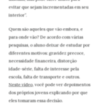
evitar que sejam incrementadas em seu
interior”.
Quem são aqueles que vão embora, e
para onde vão? De acordo com várias
pesquisas, o aluno deixar de estudar por
diferentes motivos: gravidez precoce,
necessidade financeira, distorção
idade-série, falta de interesse pela
escola, falta de transporte e outros.
Neste vídeo
, você pode ver depoimentos
dos próprios jovens explicando por que
eles tomaram essa decisão.