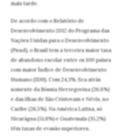
mais tarde.
De acordo com o Relatório de
Desenvolvimento 2012 do Programa das
Nações Unidas para o Desenvolvimento
(Pnud), o Brasil tem a terceira maior taxa
de abandono escolar entre os 100 países
com maior Índice de Desenvolvimento
Humano (IDH). Com 24,3%, fica atrás
somente da Bósnia Herzegovina (26,8%)
e das ilhas de São Cristovam e Névis, no
Caribe (26,5%). Na América Latina, só
Nicarágua (51,6%) e Guatemala (35,2%)
têm taxas de evasão superiores.