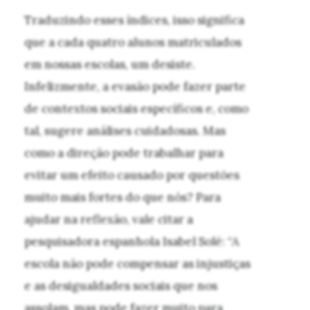
Traduzindo esses índices, isso significa
que a cada quatro alunos matriculados
em nossas escolas, um desiste.
Infelizmente, a evasão pode fazer parte
de contextos sociais específicos e, como
tal, sugere análises cuidadosas. Mas
como a direção pode trabalhar para
evitar um efeito causado por questões
muito mais fortes do que nós? Para
ajudar na reflexão, vale citar a
pesquisadora espanhola Isabel Solé: “A
escola não pode compensar as injustiças
e as desigualdades sociais que nos
assolam, mas pode fazer muito para