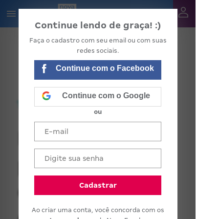
Continue lendo de graça! :)
Faça o cadastro com seu email ou com suas
redes sociais.
Continue com o Facebook
Continue com o Google
ou
Devemos
prevenir a
evasão escolar
Cadastrar
Ao criar uma conta, você concorda com os
desde o início