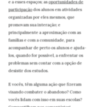
e a esses espaços; as
oportunidades de
participação
dos alunos em atividades
organizadas por eles mesmos, que
promovam sua interação; e
principalmente a aproximação com as
famílias e com a comunidade, para
acompanhar de perto os alunos e ajuda-
los, quando for possível, a enfrentar os
problemas sem contar com a opção de
desistir dos estudos.
E vocês, têm alguma ação que fizeram
visando combater o abandono? Como
vocês lidam com isso em suas escolas?