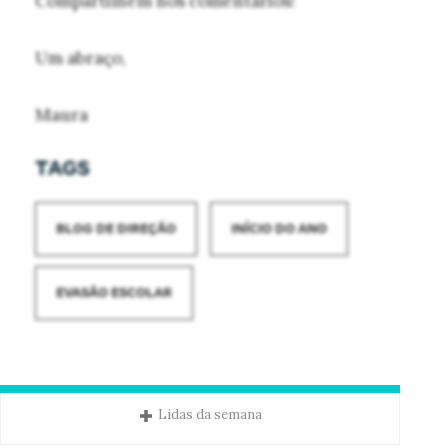
Compartilhem nos comentários!
Um abraço,
Maura
TAGS
BLOG DE DIREÇÃO
INÍCIO DO ANO
EVASÃO ESCOLAR
Lidas da semana