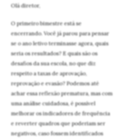
Olá diretor,
O primeiro bimestre está se
encerrando. Você já parou para pensar
se o ano letivo terminasse agora, quais
seria os resultados? E quais são os
desafios da sua escola, no que diz
respeito a taxas de aprovação,
reprovação e evasão? Podemos até
achar essa reflexão prematura, mas com
uma análise cuidadosa, é possível
melhorar os indicadores de frequência
e reverter quadros que poderiam ser
negativos, caso fossem identificados