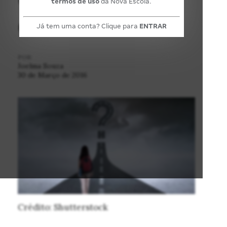
termos de uso
da Nova Escola.
do ano
Já tem uma conta? Clique para
ENTRAR
POR:
Joelma Souza
30 de Março de 2016
Crédito: Shutterstock