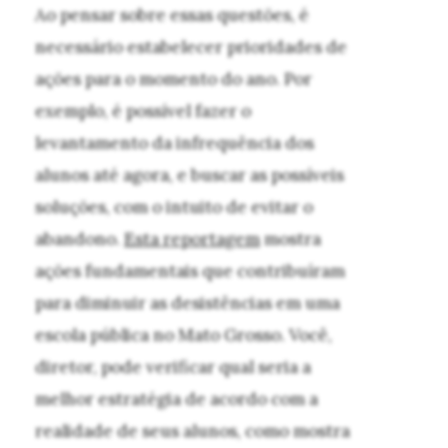
Ao pensar sobre essas questões, é
necessário estabelecer prioridades de
ações para o momento do ano. Por
exemplo, é possível fazer o
levantamento da infrequência dos
alunos até agora, e buscar as possíveis
soluções, com o intuito de evitar o
abandono.
Esta reportagem
mostra
ações fundamentais que contribuíram
para diminuir as desistências em uma
escola pública no Mato Grosso. Você,
diretor, pode verificar qual seria a
melhor estratégia de acordo com a
realidade de seus alunos, como mostra