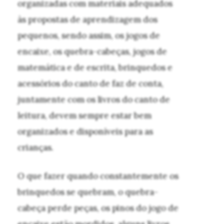
organizadas com materiais adequados
às propostas de aprendizagem dos
pequenos, sendo assim, os jogos de
encaixe, os quebra-cabeças, jogos de
matemática e de escrita, brinquedos e
acessórios do canto de faz de conta,
juntamente com os livros do canto de
leitura, devem sempre estar bem
organizados e disponíveis para as
crianças.
O que fazer quando constantemente os
brinquedos se quebram, o quebra-
cabeça perde peças, os pinos do jogo de