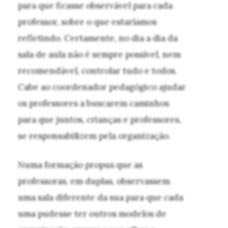
para que ficasse observável para cada
professor, sobre o que estaríamos
refletindo. Certamente, no dia a dia da
sala de aula não é sempre possível, nem
recomendável, controlar tudo e todos.
Cabe ao coordenador pedagógico ajudar
os professores a buscarem caminhos
para que juntos, crianças e professores,
se responsabilizem pela organização.
Numa formação propus que as
professoras, em duplas, observassem
uma sala diferente da sua para que cada
uma pudesse ter outros modelos de