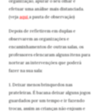
organização, apurar o seu olhar e
efetuar uma análise mais distanciada.
(veja
aqui
a pauta de observação)
Depois de refletirem em duplas e
observarem as organizações e
encaminhamentos de outras salas, os
professores elencaram alguns itens para
nortear as intervenções que poderá
fazer na sua sala:
1. Deixar menos brinquedos nas
prateleiras. É bacana deixar alguns jogos
guardados por um tempo e ir fazendo
trocas, assim as crianças não enjoam e