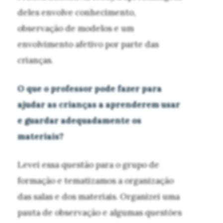
deles envolve conhecimento,
observação de modelos e um
envolvimento afetivo por parte das
crianças.
O que o professor pode fazer para
ajudar as crianças a aprenderem usar
e guardar adequadamente os
materiais?
Levei essa questão para o grupo de
formação e tematizamos a organização
das salas e dos materiais. Organizei uma
pauta de observação e algumas questões