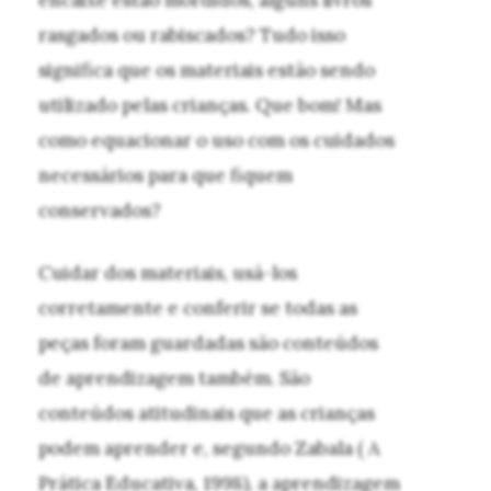
encaixe estão mordidos, alguns livros
rasgados ou rabiscados? Tudo isso
significa que os materiais estão sendo
utilizado pelas crianças. Que bom! Mas
como equacionar o uso com os cuidados
necessários para que fiquem
conservados?
Cuidar dos materiais, usá-los
corretamente e conferir se todas as
peças foram guardadas são conteúdos
de aprendizagem também. São
conteúdos atitudinais que as crianças
podem aprender e, segundo Zabala ( A
Prática Educativa, 1998), a aprendizagem