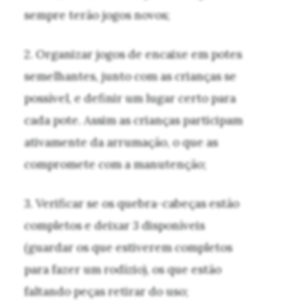
sempre terão jogos novos;
2. Organizar jogos de encaixe em potes
semelhantes, junto com as crianças se
possível, e definir um lugar certo para
cada pote. Assim as crianças participam
ativamente da arrumação, o que as
compromete com a manutenção;
3. Verificar se os quebra-cabeças estão
completos e deixar 3 disponíveis
(guardar os que estiverem completos
para fazer um rodízio), os que estão
faltando peças retirar do uso;