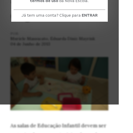
termos de uso
da Nova Escola.
organizada?
Já tem uma conta? Clique para
ENTRAR
POR:
Muriele Massucato, Eduarda Diniz Mayrink
04 de Junho de 2013
As salas de Educação Infantil devem ser