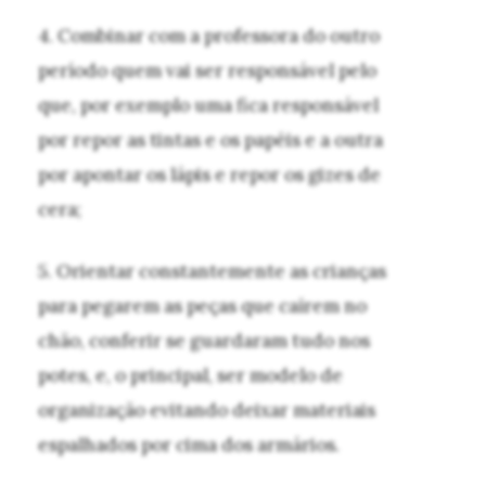
4. Combinar com a professora do outro
período quem vai ser responsável pelo
que, por exemplo uma fica responsável
por repor as tintas e os papéis e a outra
por apontar os lápis e repor os gizes de
cera;
5. Orientar constantemente as crianças
para pegarem as peças que caírem no
chão, conferir se guardaram tudo nos
potes, e, o principal, ser modelo de
organização evitando deixar materiais
espalhados por cima dos armários.