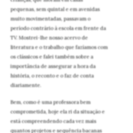
pequenas, sem quintal e em avenidas
muito movimentadas, passavam o
período contrário à escola em frente da
TV. Mostrei-lhe nosso acervo de
literatura e o trabalho que fazíamos com
os clássicos e falei também sobre a
importância de assegurar a hora da
história, o reconto e o faz de conta
diariamente.
Bem, como é uma professora bem
comprometida, hoje ela ri da situação e
está compreendendo cada vez mais
quantos projetos e sequência bacanas