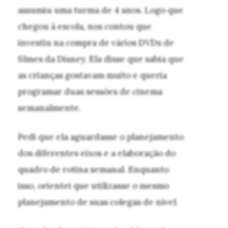
assumiu uma turma de 4 anos. Logo que
chegou à escola, nos contou que
investiu na compra de vários DVDs de
filmes da Disney. Ela disse que sabia que
as crianças gostavam muito e queria
programar duas sessões de cinema
semanalmente.
Pedi que ela aguardasse o planejamento
dos diferentes eixos e a elaboração do
quadro de rotina semanal. Enquanto
isso, orientei que utilizasse o mesmo
planejamento de suas colegas de nível.