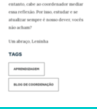
entanto, cabe ao coordenador mediar
essa reflexão. Por isso, estudar e se
atualizar sempre é nosso dever, vocês
não acham?
Um abraço, Leninha
TAGS
APRENDIZAGEM
BLOG DE COORDENAÇÃO