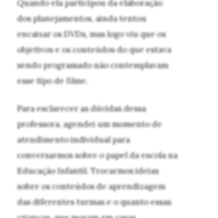
Quando ela participou da elaboração
dos planejamentos, ainda tentou
encaixar os DVDs, mas logo viu que os
objetivos e os conteúdos do que estava
sendo programado não contemplavam
esse tipo de filme.
Para esclarecer as dúvidas dessa
professora, agendei um momento de
atendimento individual para
conversarmos sobre o papel da escola na
Educação Infantil. Trocarmos ideias
sobre os conteúdos de aprendizagem
das diferentes turmas e o quanto essas
crianças, que moram em casas