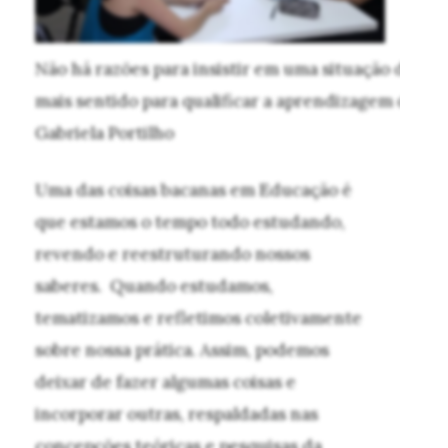
Não há razões para insistir em uma situação didátic
mais sentido para qualificar a aprendizagem das cr
Gabriela Portilho
Uma das coisas bacanas em Educação é
que estamos o tempo todo estudando,
revendo e reestruturando nossos
saberes. Quando estudamos,
tematizamos e refletimos coletivamente
sobre nossa prática. Assim, podemos
deixar de fazer algumas coisas e
incorporar outras, respaldadas nas
concepções teóricas e pesquisas da