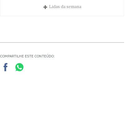
Lidas da semana
COMPARTILHE ESTE CONTEÚDO:
Quer receber mais de 30
documentos para gestores
escolares?