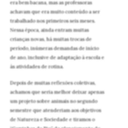
era bem bacana, mas as professoras
achavam que era muito conteúdo a ser
trabalhado nos primeiros seis meses.
Nessa época, ainda entram muitas
crianças novas, há muitas trocas de
período, inúmeras demandas de início
de ano, inclusive de adaptação à escola e
às atividades de rotina.
Depois de muitas reflexões coletivas,
achamos que seria melhor deixar apenas
um projeto sobre animais no segundo
semestre que atenderiam aos objetivos
de Natureza e Sociedade e tiramos o