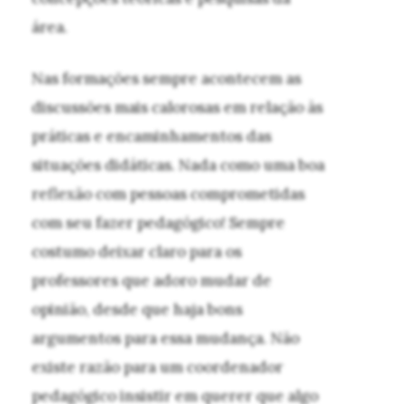
área.
Nas formações sempre acontecem as
discussões mais calorosas em relação às
práticas e encaminhamentos das
situações didáticas. Nada como uma boa
reflexão com pessoas comprometidas
com seu fazer pedagógico! Sempre
costumo deixar claro para os
professores que adoro mudar de
opinião, desde que haja bons
argumentos para essa mudança. Não
existe razão para um coordenador
pedagógico insistir em querer que algo