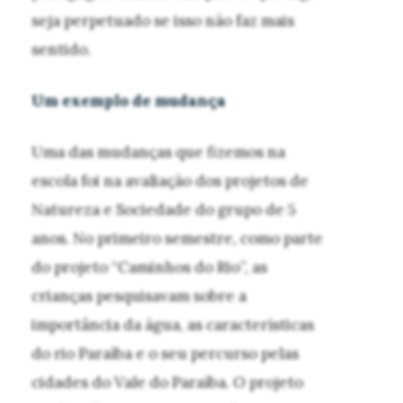
seja perpetuado se isso não faz mais
sentido.
Um exemplo de mudança
Uma das mudanças que fizemos na
escola foi na avaliação dos projetos de
Natureza e Sociedade do grupo de 5
anos. No primeiro semestre, como parte
do projeto “Caminhos do Rio”, as
crianças pesquisavam sobre a
importância da água, as características
do rio Paraíba e o seu percurso pelas
cidades do Vale do Paraíba. O projeto