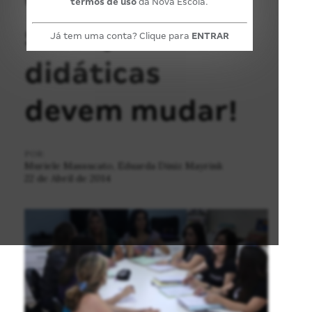
termos de uso
da Nova Escola.
situações
Já tem uma conta? Clique para
ENTRAR
didáticas
devem mudar!
POR:
Muriele Massucato, Eduarda Diniz Mayrink
22 de Abril de 2014