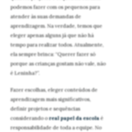
podemos fazer com os pequenos para
atender às suas demandas de
aprendizagem. Na verdade, temos que
eleger apenas alguns já que não há
tempo para realizar todos. Atualmente,
ela sempre brinca: “Querer fazer só
porque as crianças gostam não vale, não
é Leninha?”.
Fazer escolhas, eleger conteúdos de
aprendizagem mais significativos,
definir projetos e sequências
considerando o
real papel da escola
é
responsabilidade de toda a equipe. No