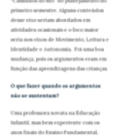
“Caminhos do Rio” do planejamento do
primeiro semestre. Alguns conteúdos
desse eixo seriam abordados em
atividades ocasionais e o foco maior
seria nos eixos de Movimento, Leitura e
Identidade e Autonomia. Foi uma boa
mudança, pois os argumentos eram em
função das aprendizagens das crianças.
O que fazer quando os argumentos
não se sustentam?
Uma professora novata na Educação
Infantil, mas bem experiente com os
anos finais do Ensino Fundamental,