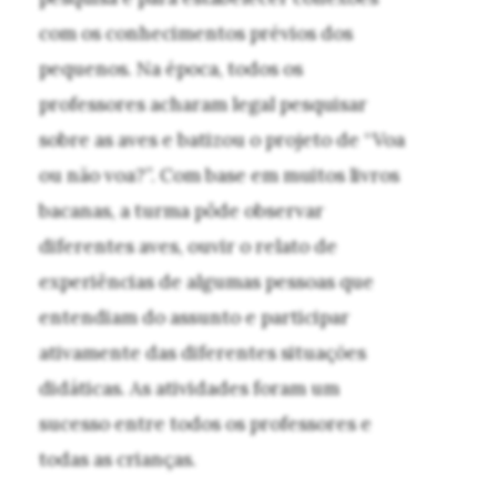
com os conhecimentos prévios dos
pequenos. Na época, todos os
professores acharam legal pesquisar
sobre as aves e batizou o projeto de “Voa
ou não voa?”. Com base em muitos livros
bacanas, a turma pôde observar
diferentes aves, ouvir o relato de
experiências de algumas pessoas que
entendiam do assunto e participar
ativamente das diferentes situações
didáticas. As atividades foram um
sucesso entre todos os professores e
todas as crianças.