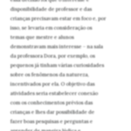
disponibilidade de professor e das
crianças precisavam estar em foco e, por
isso, se levaria em consideração os
temas que mestre e alunos
demonstravam mais interesse – na sala
da professora Dora, por exemplo, os
pequenos já tinham várias curiosidades
sobre os fenômenos da natureza,
incentivados por ela. O objetivo das
atividades seria estabelecer conexão
com os conhecimentos prévios das
crianças e lhes dar possibilidade de
fazer boas pesquisas e perguntas e
aprender de maneira lúdica e