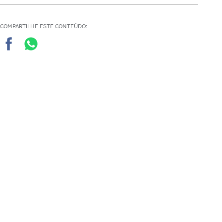
COMPARTILHE ESTE CONTEÚDO:
Quer receber mais de 30
documentos para gestores
escolares?
ENVIAR