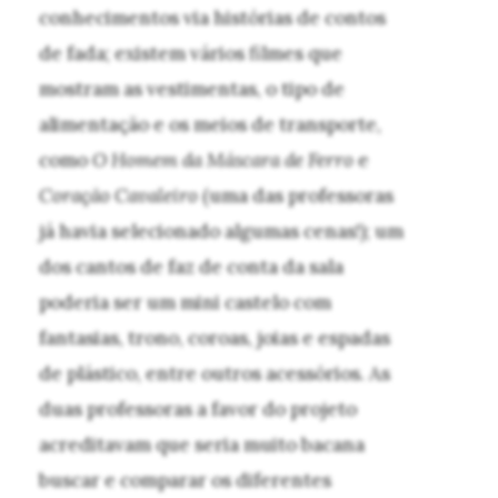
conhecimentos via histórias de contos
de fada; existem vários filmes que
mostram as vestimentas, o tipo de
alimentação e os meios de transporte,
como
O Homem da Máscara de Ferro
e
Coração Cavaleiro
(uma das professoras
já havia selecionado algumas cenas!); um
dos cantos de faz de conta da sala
poderia ser um mini castelo com
fantasias, trono, coroas, joias e espadas
de plástico, entre outros acessórios. As
duas professoras a favor do projeto
acreditavam que seria muito bacana
buscar e comparar os diferentes