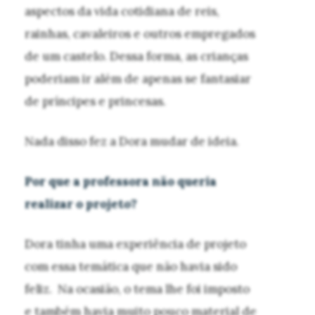
aspectos da vida cotidiana de reis,
rainhas, cavaleiros e outros empregados
de um castelo. Dessa forma, as crianças
poderiam ir além de apenas se fantasiar
de príncipes e princesas.
Nada disso fez a Dora mudar de ideia.
Por que a professora não queria
realizar o projeto?
Dora tinha uma experiência de projeto
com essa temática que não havia sido
feliz. Na ocasião, o tema lhe foi imposto
e também havia muito pouco material de