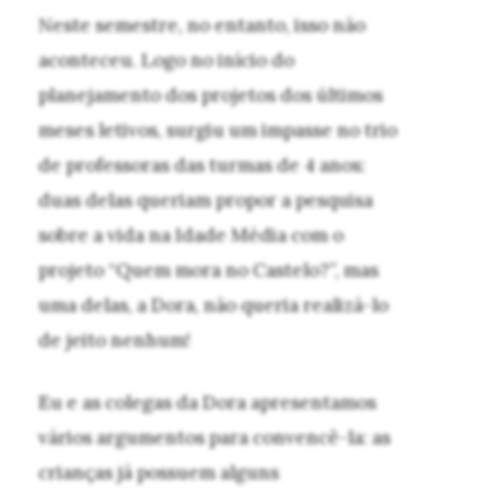
Neste semestre, no entanto, isso não
aconteceu. Logo no início do
planejamento dos projetos dos últimos
meses letivos, surgiu um impasse no trio
de professoras das turmas de 4 anos:
duas delas queriam propor a pesquisa
sobre a vida na Idade Média com o
projeto “Quem mora no Castelo?”, mas
uma delas, a Dora, não queria realizá-lo
de jeito nenhum!
Eu e as colegas da Dora apresentamos
vários argumentos para convencê-la: as
crianças já possuem alguns