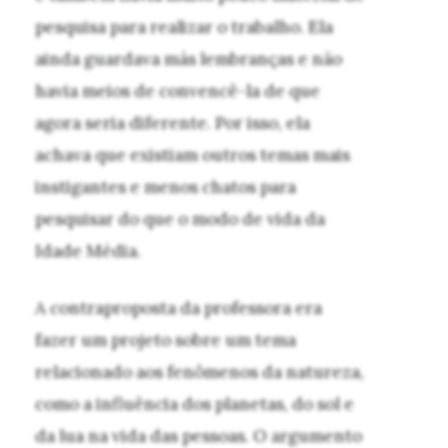
pesquisa para realizar o trabalho. Ela
ainda guardava más lembranças e não
havia meios de convencê-la de que
agora seria diferente. Por isso, ela
achava que existiam outros temas mais
instigantes e menos chatos para
pesquisar do que o modo de vida da
Idade Média.
A contraproposta da professora era
fazer um projeto sobre um tema
relacionado aos fenômenos da natureza,
como a influência dos planetas, do sol e
da lua na vida das pessoas. O argumento