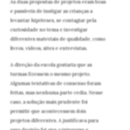
As duas propostas de projetos eram boas
e passíveis de instigar as crianças a
levantar hipóteses, se contagiar pela
curiosidade no tema e investigar
diferentes materiais de qualidade, como
livros, vídeos, sites e entrevistas.
A direção da escola gostaria que as
turmas fizessem o mesmo projeto.
Algumas tentativas de consenso foram
feitas, mas nenhuma parte cedia. Nesse
caso, a solução mais prudente foi
permitir que acontecessem dois
projetos diferentes. A justificava para
essa decisão foi que o interesse e