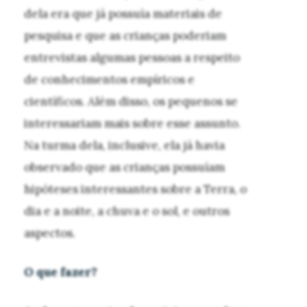
dela era que já possuía materiais de
pesquisa e que as crianças poderiam
entrevistas algumas pessoas a respeito
de conhecimentos empíricos e
científicos. Além disso, os pequenos se
interessariam mais sobre esse assunto.
Na turma dela, inclusive, ela já havia
observado que as crianças possuíam
hipóteses interessantes sobre a Terra, o
dia e a noite, a chuva e o sol, e outros
aspectos.
O que fazer?