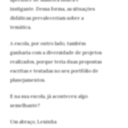
instigante. Dessa forma, as situações
didáticas prevaleceriam sobre a
temática.
A escola, por outro lado, também
ganharia com a diversidade de projetos
realizados, porque teria duas propostas
escritas e testadas no seu portfólio de
planejamentos.
E na sua escola, já aconteceu algo
semelhante?
Um abraço, Leninha