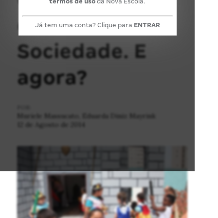
termos de uso
da Nova Escola.
eixo Natureza e
Já tem uma conta? Clique para
ENTRAR
Sociedade. E
agora?
POR:
Muriele Massucato, Eduarda Diniz Mayrink
12 de Agosto de 2014