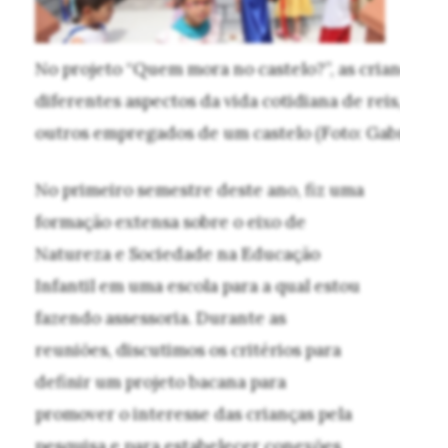
No projeto “Quem mora no castelo?”, as crianças 
diferentes aspectos da vida cotidiana de reis, rainh
outros empregados de um castelo (Foto: Gabriela P
No primeiro semestre deste ano, fiz uma
formação extensa sobre o eixo de
Natureza e Sociedade na Educação
Infantil em uma escola para a qual estou
fazendo assessoria. Durante as
reuniões, discutimos os critérios para
definir um projeto bacana para
promover o interesse das crianças pela
pesquisa e para estabelecer conexões