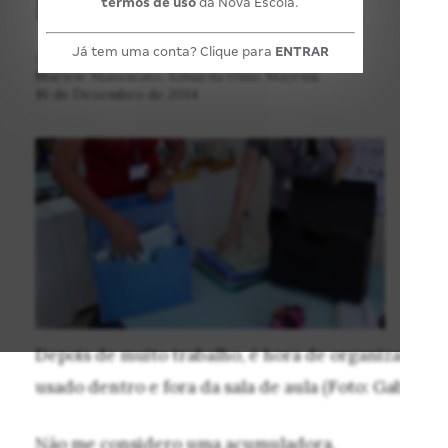
termos de uso
da Nova Escola.
Já tem uma conta? Clique para
ENTRAR
POR:
Muriele Massucato, Eduarda Diniz Mayrink
16 de Dezembro de 2014
Depois de muito trabalho, é hora de organizar tudo
usado dentro e fora da sala de aula (Foto: Gabriela 
Não me considero uma acumuladora,