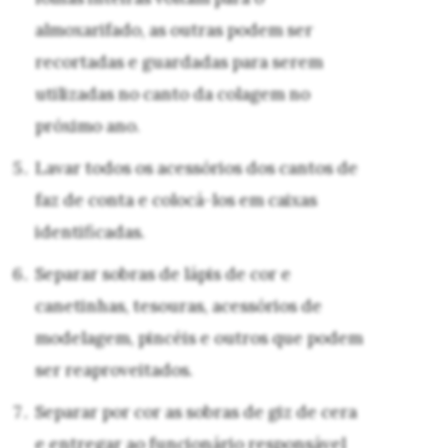
almoxarifado, as outras podem ser
recortadas e guardadas para serem
utilizadas no canto da colagem no
próximo ano.
Lavar todos os acessórios dos cantos de
faz de conta e colocá-los em caixas
identificadas.
Separar sobras de lápis de cor e
canetinhas, tesouras, acessórios de
modelagem, pincéis e outros que podem
ser reaproveitados.
Separar por cor as sobras de giz de cera
e entregar ao funcionário responsável