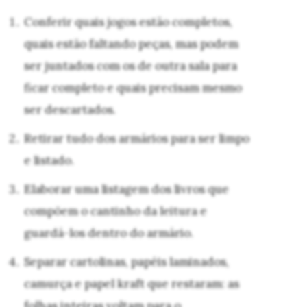
Conferir quais jogos estão completos,
quais estão faltando peças, mas podem
ser juntados com os de outra sala para
ficar completo e quais precisam mesmo
ser descartados.
Retirar tudo dos armários para ser limpo
e listado.
Elaborar uma listagem dos livros que
compõem o cantinho da leitura e
guardá-los dentro do armário.
Separar cartolinas, papéis laminados,
camurça e papel kraft que restaram: as
folhas inteiras voltam para o