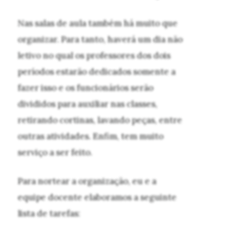
Nas salas de aula também há muito que
organizar. Para tanto, haverá um dia não
letivo no qual os professores dos dois
períodos estarão dedicados somente a
fazer isso e os funcionários serão
divididos para auxiliar nas classes,
retirando cortinas, lavando peças, entre
outras atividades. Enfim, tem muito
serviço a ser feito.
Para nortear a organização, eu e a
equipe docente elaboramos a seguinte
lista de tarefas: