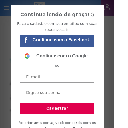
Continue lendo de graça! :)
Faça o cadastro com seu email ou com suas
redes sociais.
Continue com o Facebook
Continue com o Google
ou
Arrume tudo
antes de
fechar a escola
Cadastrar
Ao criar uma conta, você concorda com os
para as férias