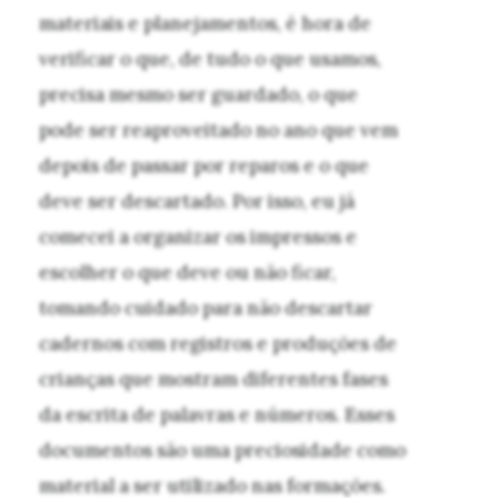
materiais e planejamentos, é hora de
verificar o que, de tudo o que usamos,
precisa mesmo ser guardado, o que
pode ser reaproveitado no ano que vem
depois de passar por reparos e o que
deve ser descartado. Por isso, eu já
comecei a organizar os impressos e
escolher o que deve ou não ficar,
tomando cuidado para não descartar
cadernos com registros e produções de
crianças que mostram diferentes fases
da escrita de palavras e números. Esses
documentos são uma preciosidade como
material a ser utilizado nas formações.