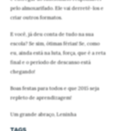
pelo almoxarifado. Ele vai derretê-los e
criar outros formatos.
E você, já deu conta de tudo na sua
escola? Se sim, ótimas férias! Se, como
eu, ainda está na luta, força, que é a reta
final e o período de descanso está
chegando!
Boas festas para todos e que 2015 seja
repleto de aprendizagem!
Um grande abraço, Leninha
TAGS