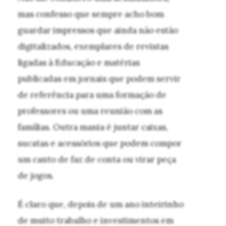
mas confesso que sempre acho bom
guardar impressos que ainda não estão
digitalizados, exemplares de revistas
ligadas à Educação e matérias
publicadas em jornais que podem servir
de referência para uma formação de
professores ou uma reunião com as
famílias. Outra mania é juntar caixas,
sucatas e acessórios que podem compor
um canto de faz de conta ou virar peça
de jogos.
É claro que, depois de um ano inteirinho
de muito trabalho e investimentos em