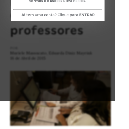
termos de uso
da Nova Escola.
com os
Já tem uma conta? Clique para
ENTRAR
professores
POR:
Muriele Massucato, Eduarda Diniz Mayrink
16 de Abril de 2015