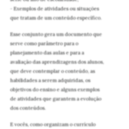
- Exemplos de atividades ou situações
que tratam de um conteúdo específico.
Esse conjunto gera um documento que
serve como parâmetro para o
planejamento das aulas e para a
avaliação das aprendizagens dos alunos,
que deve contemplar o conteúdo, as
habilidades a serem adquiridas, os
objetivos do ensino e alguns exemplos
de atividades que garantem a evolução
dos conteúdos.
E vocês, como organizam o currículo