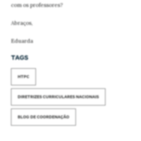
com os professores?
Abraços,
Eduarda
TAGS
HTPC
DIRETRIZES CURRICULARES NACIONAIS
BLOG DE COORDENAÇÃO