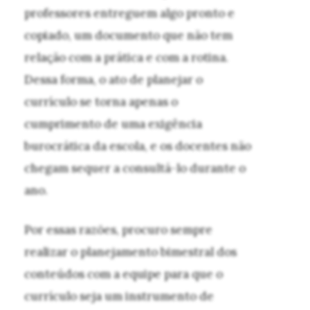
professores entreguem algo pronto e
copiado, um documento que não tem
relação com a prática e com a rotina.
Dessa forma, o ato de planejar o
currículo se torna apenas o
cumprimento de uma exigência
burocrática da escola, e os docentes não
chegam sequer a consultá-lo durante o
ano.
Por essas razões, procuro sempre
realizar o planejamento bimestral dos
conteúdos com a equipe para que o
currículo seja um instrumento de