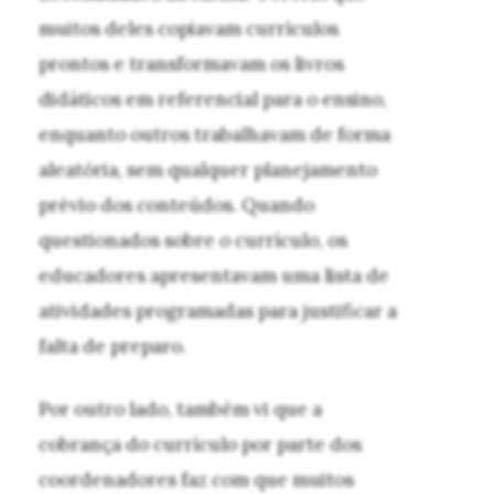
muitos deles copiavam currículos
prontos e transformavam os livros
didáticos em referencial para o ensino,
enquanto outros trabalhavam de forma
aleatória, sem qualquer planejamento
prévio dos conteúdos. Quando
questionados sobre o currículo, os
educadores apresentavam uma lista de
atividades programadas para justificar a
falta de preparo.
Por outro lado, também vi que a
cobrança do currículo por parte dos
coordenadores faz com que muitos