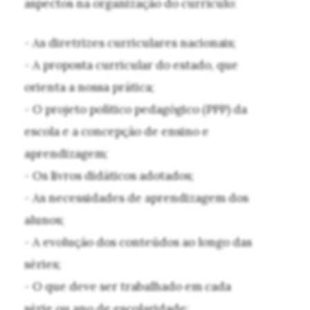
aspectos na organização do currículo:
- As diretrizes curriculares nacionais;
- A proposta curricular do estado, que
orienta a nossa prática;
- O projeto político pedagógico (PPP) da
escola e a concepção de ensino e
aprendizagem;
- Os livros didáticos adotados;
- As necessidades de aprendizagem dos
alunos;
- A evolução dos conteúdos ao longo das
séries;
- O que deve ser trabalhado em cada
série ou ano de escolaridade;