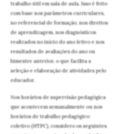
trabalho útil em sala de aula. Isso é feito
com base nos parâmetros curriculares,
no referencial de formação, nos direitos
de aprendizagem, nos diagnósticos
realizados no início do ano letivo e nos
resultados de avaliações do ano ou
bimestre anterior, o que facilita a
seleção e elaboração de atividades pelo
educador.
Nos horários de supervisão pedagógica
que acontecem semanalmente ou nos
horários de trabalho pedagógico
coletivo (HTPC), considero os seguintes