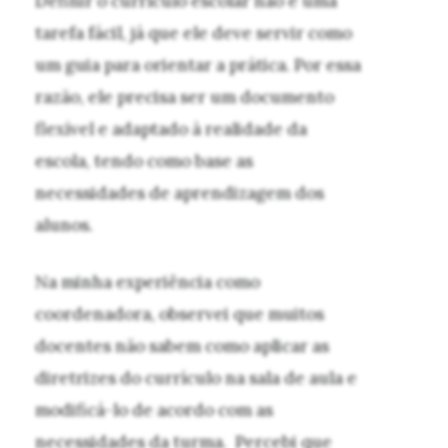
Definir o currículo escolar não é uma
tarefa fácil, já que ele deve servir como
um guia para orientar a prática. Por essa
razão, ele precisa ser um documento
flexível e adaptado à realidade da
escola, tendo como base as
necessidades de aprendizagem dos
alunos.
Na minha experiência como
coordenadora, observei que muitos
docentes não sabem como aplicar as
diretrizes do currículo na sala de aula e
modificá-lo de acordo com as
necessidades da turma. Percebi que