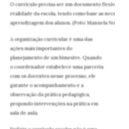
O currículo precisa ser um documento flexível e a
realidade da escola, tendo como base as necessida
aprendizagem dos alunos. (Foto: Manuela Novais)
A organização curricular é uma das
ações mais importantes do
planejamento de um bimestre. Quando
o coordenador estabelece uma parceria
com os docentes nesse processo, ele
garante o acompanhamento e a
observação da prática pedagógica,
propondo intervenções na prática em
sala de aula.