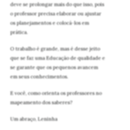
deve se prolongar mais do que isso, pois
o professor precisa elaborar ou ajustar
os planejamentos e colocá-los em
prática.
O trabalho é grande, mas é desse jeito
que se faz uma Educação de qualidade e
se garante que os pequenos avancem
em seus conhecimentos.
E você, como orienta os professores no
mapeamento dos saberes?
Um abraço, Leninha