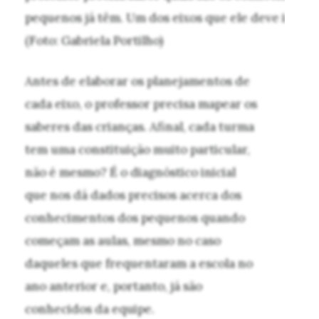
pequenos já têm. Um dos eixos que ele deve investi
(Foto: Gabriela Portilho)
Antes de elaborar os planejamentos de
cada eixo, o professor precisa mapear os
saberes das crianças. Afinal, cada turma
tem uma constituição muito particular,
não é mesmo? É o diagnóstico inicial
que nos dá dados precisos acerca dos
conhecimentos dos pequenos quando
começam as aulas, mesmo no caso
daqueles que frequentaram a escola no
ano anterior e, portanto, já são
conhecidos da equipe.