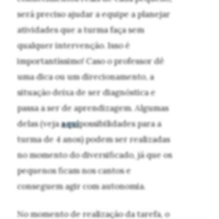
será preciso ajudar a equipe a planejar
atividades que a turma faça sem
qualquer intervenção. Isso é
importantíssimo! Caso o professor dê
uma dica ou um direcionamento, a
situação deixa de ser diagnóstica e
passa a ser de aprendizagem. Algumas
delas (veja
aqui
possibilidades para a
turma de 4 anos) podem ser realizadas
no momento do diversificado, já que os
pequenos ficam nos cantos e
conseguem agir com autonomia.
No momento de realização da tarefa, o