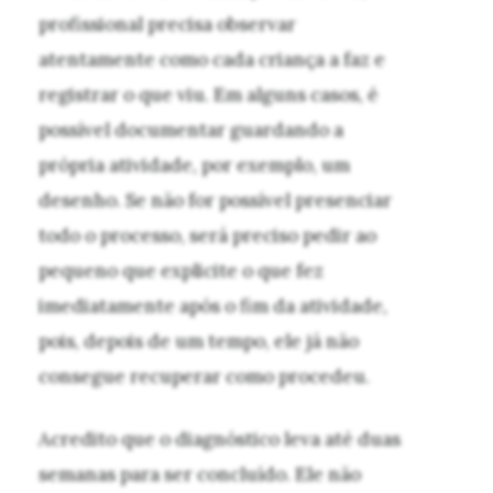
profissional precisa observar
atentamente como cada criança a faz e
registrar o que viu. Em alguns casos, é
possível documentar guardando a
própria atividade, por exemplo, um
desenho. Se não for possível presenciar
todo o processo, será preciso pedir ao
pequeno que explicite o que fez
imediatamente após o fim da atividade,
pois, depois de um tempo, ele já não
consegue recuperar como procedeu.
Acredito que o diagnóstico leva até duas
semanas para ser concluído. Ele não