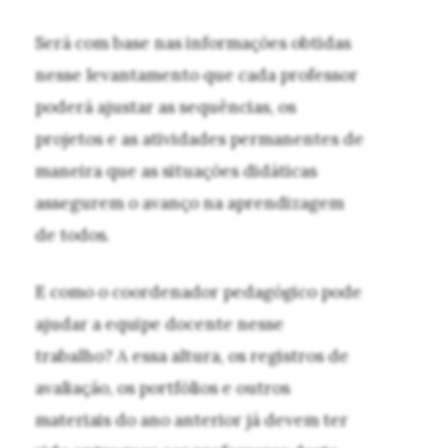
Será com base nas informações obtidas
nesse levantamento que cada professor
poderá ajustar as sequências, os
projetos e as atividades permanentes de
maneira que as situações didáticas
assegurem o avanço na aprendizagem
de todos.
E como o coordenador pedagógico pode
ajudar a equipe docente nesse
trabalho? A essa altura, os registros de
avaliação, os portfólios e outros
materiais do ano anterior já devem ter