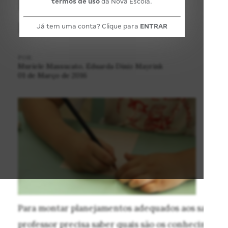
termos de uso
da Nova Escola.
realizá-lo
Já tem uma conta? Clique para
ENTRAR
POR:
Muriele Massucato, Eduarda Diniz Mayrink
01 de Março de 2016
Para montar planejamentos adequados aos saberes
professor precisa saber quais são os conhecimento