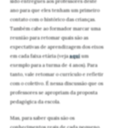
sido entregues aos professores deste
ano para que eles tenham um primeiro
contato com o histórico das crianças.
Também cabe ao formador marcar uma
reunião para retomar quais são as
expectativas de aprendizagem dos eixos
em cada faixa etária (veja
aqui
um
exemplo para a turma de 4 anos). Para
tanto, vale retomar o currículo e refletir
com o coletivo. É nessa discussão que os
professores se apropriam da proposta
pedagógica da escola.
Mas, para saber quais são os
conhecimentos reais de cada pequeno,