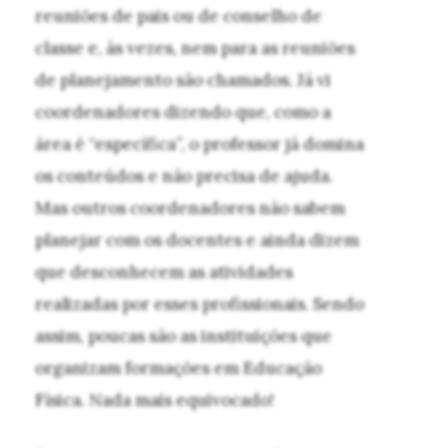
reuniões de pais ou de conselho de
classe e, às vezes, nem para as reuniões
de planejamento são chamados. Já vi
coordenadores dizendo que, como a
área é “específica”, o professor já domina
os conteúdos e não precisa de ajuda.
Mas outros coordenadores não sabem
planejar com os docentes e ainda dizem
que desconhecem as atividades
realizadas por esses profissionais. Sendo
assim, poucas são as instituições que
organizam formações em Educação
Física. Nada mais equivocado!