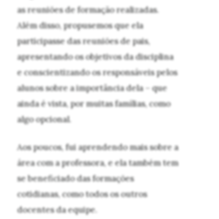
as reuniões de formação realizadas.
Além disso, propusemos que ela
participasse das reuniões de pais,
apresentando os objetivos da disciplina
e conscientizando os responsáveis pelos
alunos sobre a importância dela – que
ainda é vista, por muitas famílias, como
algo opcional.
Aos poucos, fui aprendendo mais sobre a
área com a professora, e ela também tem
se beneficiado das formações
cotidianas, como todos os outros
docentes da equipe.