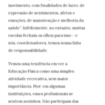
movimento, com finalidades de lazer, de
expressão de sentimentos, afetos e
emoções, de manutenção e melhoria da
saúde”. Infelizmente, no entanto, muitas
escolas fecham os olhos para isso – e
nós, coordenadores, temos nossa fatia
de responsabilidade.
Temos uma tendência em ver a
Educação Física como uma simples
atividade recreativa, sem maior
importância. Pior: em algumas
instituições, esses profissionais se
sentem sozinhos. Não participam das