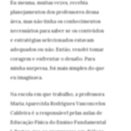
Eu mesma, muitas vezes, recebia
planejamentos dos professores dessa
área, mas não tinha os conhecimentos
necessários para saber se os conteúdos
e estratégias selecionados estavam
adequados ou não. Então, resolvi tomar
coragem e enfrentar o desafio. Para
minha surpresa, foi mais simples do que
eu imaginava.
Na escola em que trabalho, a professora
Maria Aparecida Rodrigues Vasconcelos
Caldeira é a responsável pelas aulas de
Educação Física do Ensino Fundamental