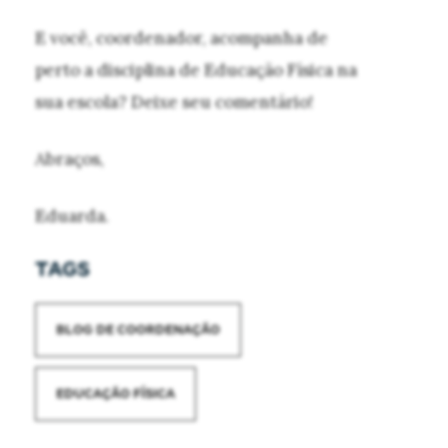
E você, coordenador, acompanha de
perto a disciplina de Educação Física na
sua escola? Deixe seu comentário!
Abraços,
Eduarda.
TAGS
BLOG DE COORDENAÇÃO
EDUCAÇÃO FÍSICA