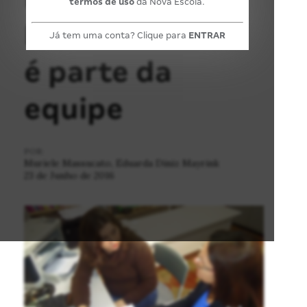
termos de uso
da Nova Escola.
Física também
Já tem uma conta? Clique para
ENTRAR
é parte da
equipe
POR:
Muriele Massucato, Eduarda Diniz Mayrink
23 de Junho de 2016