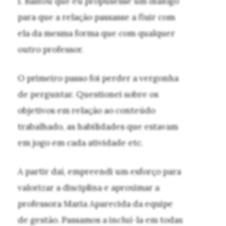
I. Bastou que eu propusesse um diálogo
para que a relação passasse a fluir com
ela da mesma forma que com qualquer
outro professor.
O primeiro passo foi perder a vergonha
de perguntar. Questionei sobre os
objetivos em relação ao conteúdo
trabalhado, as habilidades que estavam
em jogo em cada atividade etc.
A partir daí, empreendi um esforço para
valorizar a disciplina e aproximar a
professora Maria Aparecida da equipe
de gestão. Passamos a incluí-la em todas