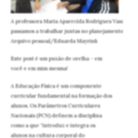
A professora Maria Aparecida Rodrigues Vasconcel
passamos a trabalhar juntas no planejamento das au
Arquivo pessoal/Eduarda Mayrink
Este post é um puxão de orelha – em
você e em mim mesma!
A Educação Física é um componente
curricular fundamental na formação dos
alunos. Os Parâmetros Curriculares
Nacionais (PCN) definem a disciplina
como a que “introduz e integra os
alunos na cultura corporal do