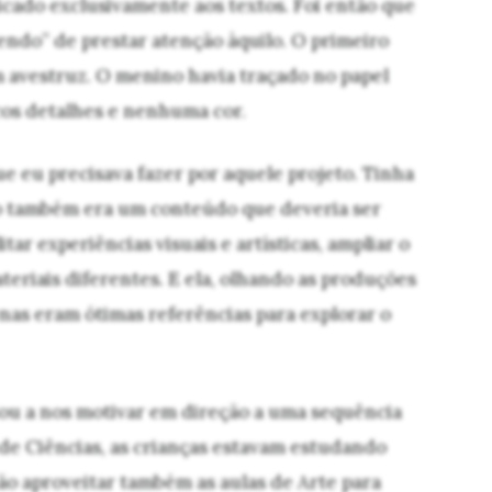
cado exclusivamente aos textos. Foi então que
ndo” de prestar atenção àquilo. O primeiro
 avestruz. O menino havia traçado no papel
os detalhes e nenhuma cor.
que eu precisava fazer por aquele projeto. Tinha
o também era um conteúdo que deveria ser
itar experiências visuais e artísticas, ampliar o
ateriais diferentes. E ela, olhando as produções
enas eram ótimas referências para explorar o
dou a nos motivar em direção a uma sequência
s de Ciências, as crianças estavam estudando
ão aproveitar também as aulas de Arte para