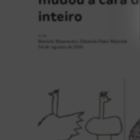
inteiro
POR:
Muriele Massucato, Eduarda Diniz Mayrink
04 de Agosto de 2016