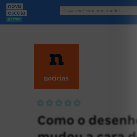
Área de atuação
P
Como o desenh
mudou a cara d