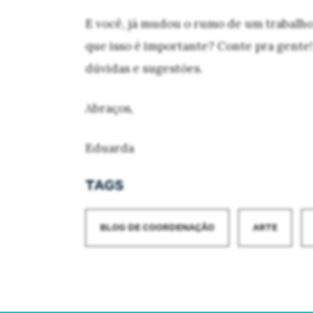
E você, já mudou o rumo de um trabalho
que isso é importante? Conte pra gente
dúvidas e sugestões.
Abraços,
Eduarda
TAGS
BLOG DE COORDENAÇÃO
ARTE