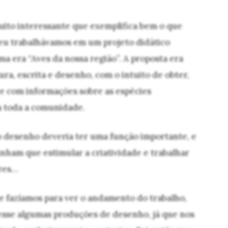
uito interessante que exemplifica bem o que
 eu trabalhávamos em um projeto didático
a era “Aves da nossa região”. A proposta era
ura, escrita e desenho, com o intuito de obter,
 e com informações sobre as espécies
a toda a comunidade.
o desenho deveria ter uma função importante, e
inham que estimular a criatividade e trabalhar
ores…
 fazíamos para ver o andamento do trabalho,
xesse algumas produções de desenho, já que nos