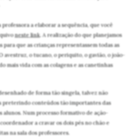
 professora a elaborar a sequência, que você
rquivo
neste link
. A realização do que planejamos
s para que as crianças representassem todas as
 avestruz, o tucano, o periquito, o gavião, o joão-
o mais vida com as colagens e as canetinhas
 desenhado de forma tão singela, talvez não
s preterindo conteúdos tão importantes das
os alunos. Num processo formativo de ação-
 coordenador a cravar os dois pés no chão e
itas na sala dos professores.