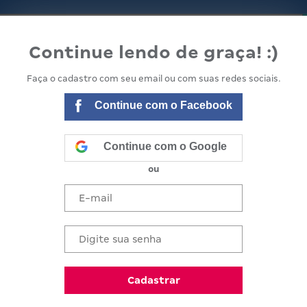
lanejamento
Minha Escola
Equipe e comunidade
Continue lendo de graça! :)
Faça o cadastro com seu email ou com suas redes sociais.
Continue com o Facebook
Continue com o Google
ou
o de um aluno
Cadastrar
e um projeto