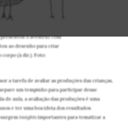
representou o avestruz com
ltou ao desenho para criar
corpo (à dir.). Foto:
sor a tarefa de avaliar as produções das crianças,
separe um tempinho para participar desse
la de aula, a avaliação das produções é uma
unos e ter uma boa ideia dos resultados
, surgem
insights
importantes para tematizar a