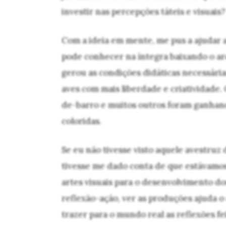
investir nas percepções táteis e visuais?
Com a ideia em mente, me pus a ajudar a
pode conhecer na íntegra baixando o a
gerou as condições didáticas necessária
aves com mais liberdade e criatividade. O
de-barro e muitos outros foram ganhand
coloridas.
Se eu não tivesse visto aquele avestruz
tivesse me dado conta de que estávamo
artes visuais para o desenvolvimento d
reflexão-ação, ver as produções ajuda o
trazer para o mundo real as reflexões fe