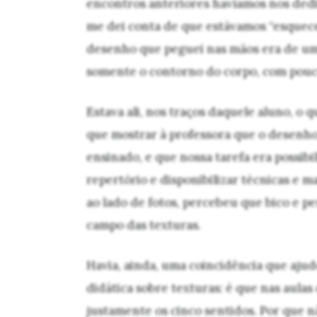
encontros anteriores havíamos nos dedi
me dei conta de que estávamos “esquece
desenho que peguei nas mãos era de um
somente o contorno do corpo, com pouc
Estava ali, nos traços daquele aluno, o 
que mostrar à professora que o desenh
ensinado, e que nossa tarefa era possibil
repertório e disponibilizar técnicas e m
ao lado de fotos, percebeu que bico e p
campo das texturas.
Havia, ainda, uma coincidência que aju
didática sobre texturas: é que nas aula
justamente os cinco sentidos. Por que n