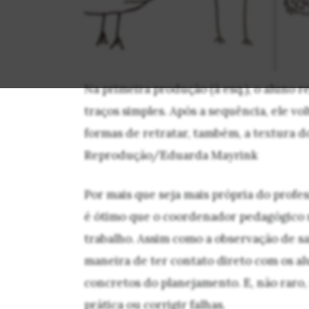
Na primeira produção (à esq.), o aluno 
traços simples. Após a sequência, ele vo
formas de retratar, também, a textura do 
Reprodução/Eduarda Mayrink
Por mais que seja mais própria do profes
é ótimo que o coordenador pedagógico 
trabalho. Assim como a observação de sa
maneira de ter contato direto com os al
concretos do planejamento. E, não raro
prática ou corrigir falhas.