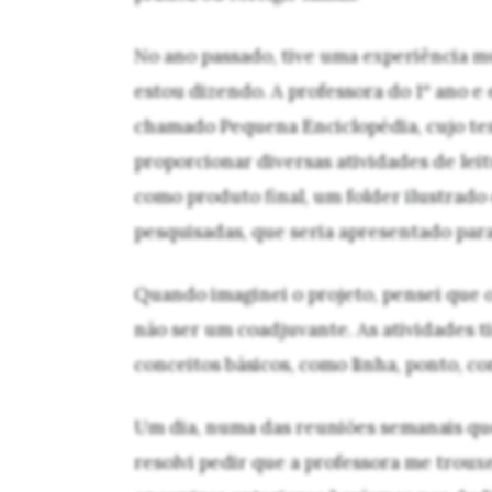
No ano passado, tive uma experiência m
estou dizendo. A professora do 1º ano e
chamado Pequena Enciclopédia, cujo tem
proporcionar diversas atividades de leit
como produto final, um folder ilustrado
pesquisadas, que seria apresentado par
Quando imaginei o projeto, pensei que 
não ser um coadjuvante. As atividades t
conceitos básicos, como linha, ponto, c
Um dia, numa das reuniões semanais que
resolvi pedir que a professora me trou