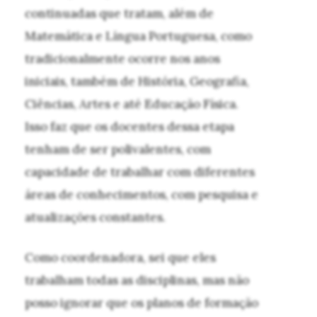
continuadas que tratam, além de
Matemática e Língua Portuguesa, como
tradicionalmente ocorre nos anos
iniciais, também de História, Geografia,
Ciências, Artes e até Educação Física.
Isso faz que os docentes dessa etapa
tenham de ser polivalentes, com
capacidade de trabalhar com diferentes
áreas de conhecimentos, com pesquisa e
atualizações constantes.
Como coordenadora, sei que eles
trabalham todas as disciplinas, mas não
posso ignorar que os planos de formação