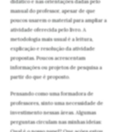
didático e nas orientações dadas pelo
manual do professor, apesar de que
poucos usarem o material para ampliar a
atividade oferecida pelo livro. A
metodologia mais usual é a leitura,
explicação e resolução da atividade
propostas. Poucos acrescentam
informações ou projetos de pesquisa a
partir do que é proposto.
Pensando como uma formadora de
professores, sinto uma necessidade de
investimento nessas áreas. Algumas
perguntas circulam nas minhas ideias:
Qual é o nosso papel? Que ações estou