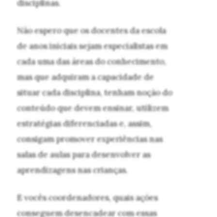
disciplinas.
Não espero que os docentes da escola
de anos iniciais sejam especialistas em
cada uma das áreas do conhecimento,
mas que adquiram a capacidade de
situar cada disciplina, tenham noção do
conteúdo que devem ensinar, utilizem
estratégias diferenciadas e, assim,
consigam promover experiências nas
salas de aulas para desenvolver as
aprendizagens nas crianças.
E vocês coordenadores, quais ações
conseguem desencadear com essas