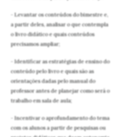
- Levantar os conteúdos do bimestre e,
a partir deles, analisar o que contempla
o livro didático e quais conteúdos
precisamos ampliar;
- Identificar as estratégias de ensino do
conteúdo pelo livro e quais são as
orientações dadas pelo manual do
professor antes de planejar como será o
trabalho em sala de aula;
- Incentivar o aprofundamento do tema
com os alunos a partir de pesquisas ou