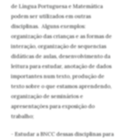
de Língua Portuguesa e Matemática
podem ser utilizados em outras
disciplinas. Alguns exemplos:
organização das crianças e as formas de
interação, organização de sequencias
didáticas de aulas, desenvolvimento da
leitura para estudar, anotação de dados
importantes num texto, produção de
texto sobre o que estamos aprendendo,
organização de seminários e
apresentações para exposição do
trabalho;
- Estudar a BNCC dessas disciplinas para