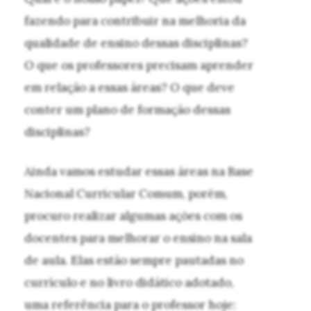
fazendo para contribuir na melhoria da
qualidade de ensino dessas disciplinas?
O que os professores precisam aprender
em relação a essas áreas? O que deve
conter um plano de formação dessas
disciplinas?
Ainda vamos estudar essas áreas na Base
Nacional Curricular Comum, porém,
procuro realizar algumas ações com os
docentes para melhorar o ensino na sala
de aula. Elas estão sempre pautadas no
currículo e no livro didático adotado,
uma referência para o professor hoje: