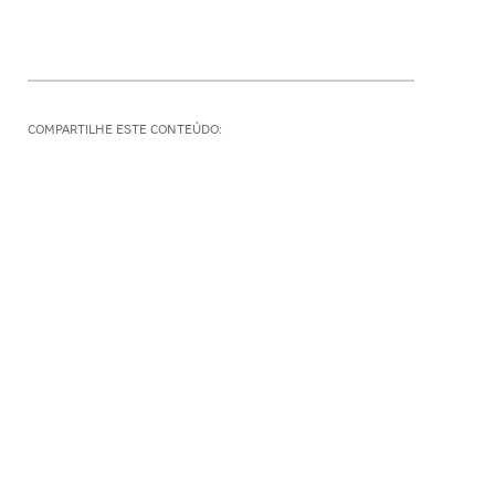
COMPARTILHE ESTE CONTEÚDO:
Quer receber mais de 30
documentos para gestores
escolares?