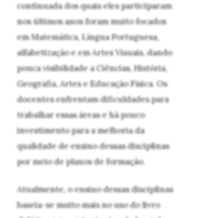
continuada dos quais eles participaram
nos últimos anos foram muito focados
em Matemática, Língua Portuguesa,
alfabetização e em Artes Visuais, dando
pouca visibilidade a Ciências, História,
Geografia, Artes e Educação Física. Os
docentes enfrentam dificuldades para
trabalhar essas áreas e há pouco
investimento para a melhoria da
qualidade de ensino dessas disciplinas
por meio de planos de formação.
Atualmente, o ensino dessas disciplinas
baseia-se muito mais no uso do livro