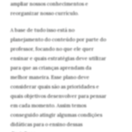
ampliar nossos conhecimentos e
reorganizar nosso currículo.
A base de tudo isso está no
planejamento do conteúdo por parte do
professor, focando no que ele quer
ensinar e quais estratégias deve utilizar
para que as crianças aprendam da
melhor maneira. Esse plano deve
considerar quais são as prioridades e
quais objetivos desenvolver para pensar
em cada momento. Assim temos
conseguido atingir algumas condições
didáticas para o ensino dessas