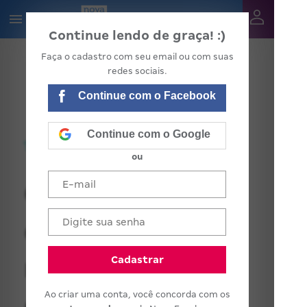
Continue lendo de graça! :)
Faça o cadastro com seu email ou com suas
redes sociais.
Continue com o Facebook
Continue com o Google
ou
Qual o papel do
coordenador
na formação
Cadastrar
Ao criar uma conta, você concorda com os
em Ciências,