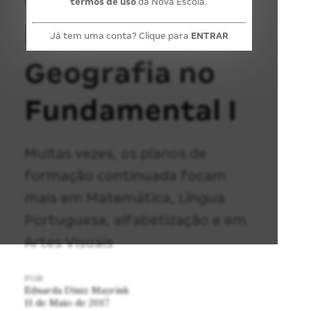
termos de uso
da Nova Escola.
História e
Já tem uma conta? Clique para
ENTRAR
Geografia no
Fundamental I
Muitas vezes, os planos de
formação continuada focam
mais em Matemática, Língua
Portuguesa, alfabetização e em
Artes Visuais
POR:
Eduarda Diniz Mayrink
11 de Maio de 2017