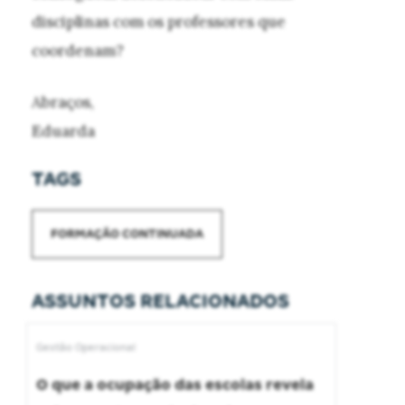
disciplinas com os professores que
coordenam?
Abraços,
Eduarda
TAGS
FORMAÇÃO CONTINUADA
ASSUNTOS RELACIONADOS
Gestão Operacional
O que a ocupação das escolas revela