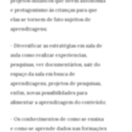
projetos didáticos que deem autonomia
e protagonismo às crianças para que
elas se tornem de fato sujeitos de
aprendizagens;
- Diversificar as estratégias em sala de
aula como realizar experiencias,
pesquisas, ver documentários, sair do
espaço da sala em busca de
aprendizagens, projetos de pesquisas,
enfim, novas possibilidades para
alimentar a aprendizagem do conteúdo;
- Os conhecimentos de como se ensina
e como se aprende dados nas formações