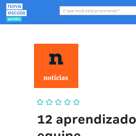
Área de atuação
P
12 aprendizado
equipe