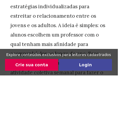
estratégias individualizadas para
estreitar o relacionamento entre os
jovens e os adultos. A ideia é simples: os
alunos escolhem um professor com o
qual tenham mais afinidade para
acompanhá-los ao longo do ano. Esse
Explore conteúdos exclusivos para leitores cadastrados
tutor reserva uma aula do horário de
Crie sua conta
Login
atividade coletiva semanal para fazer o
atendimento. Caso perceba que o
Continue lendo de graça! :)
contato está rareando, ele deve
Faça o cadastro com seu email ou com suas
procurar o jovem e mostrar que está
redes sociais.
disponível. O coordenador, Franco de
Continue com o Facebook
Souza Cunha, checa a pasta de registros
dos tutores e discute com eles a