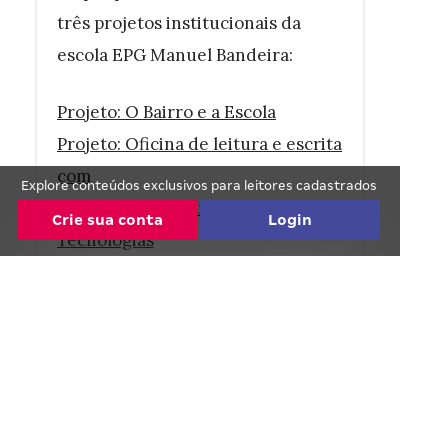
três projetos institucionais da
escola EPG Manuel Bandeira:
Projeto: O Bairro e a Escola
Projeto: Oficina de leitura e escrita
com
Explore conteúdos exclusivos para leitores cadastrados
Projeto: A Humanidade e as Suas
Crie sua conta
Login
Tecnologias
Continue lendo de graça! :)
Faça o cadastro com seu email ou com suas
5) Avaliação e resultados: como
redes sociais.
saber se o projeto foi bem-
Continue com o Facebook
sucedido?