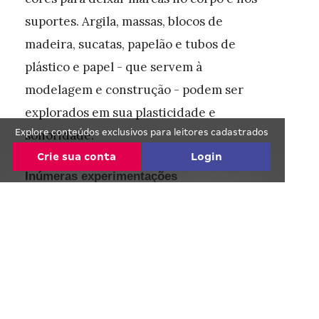
suportes. Argila, massas, blocos de
madeira, sucatas, papelão e tubos de
plástico e papel - que servem à
modelagem e construção - podem ser
explorados em sua plasticidade e
Explore conteúdos exclusivos para leitores cadastrados
sonoridade.
Crie sua conta
Login
Inúmeras experimentações
Para instigar as descobertas das crianças e os
Continue lendo de graça! :)
processos de criação
Faça o cadastro com seu email ou com suas
redes sociais.
Você, diretor:
Continue com o Facebook
- Adquire materiais apropriados para uso nas