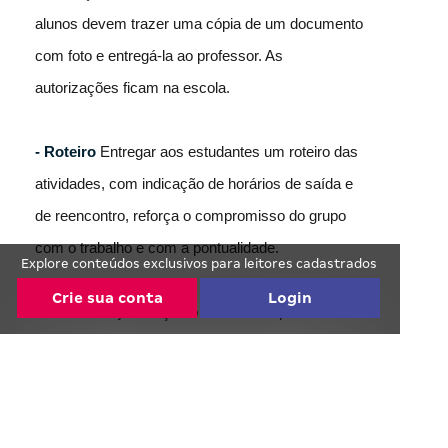
alunos devem trazer uma cópia de um documento
com foto e entregá-la ao professor. As
autorizações ficam na escola.
- Roteiro
Entregar aos estudantes um roteiro das
atividades, com indicação de horários de saída e
de reencontro, reforça o compromisso do grupo
com o trabalho e com a pontualidade.
Explore conteúdos exclusivos para leitores cadastrados
Crie sua conta
Login
- Comunicação
Peça ao docente responsável
que telefone quando chegar ao local de destino e
que ligue mais vezes durante o dia. Oriente-o para
Continue lendo de graça! :)
comunicar a escola imediatamente se houver
Faça o cadastro com seu email ou com suas
redes sociais.
qualquer imprevisto. O gestor fica responsável por