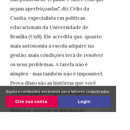
sejam aperfeiçoadas", diz Célio da
Cunha, especialista em políticas
educacionais da Universidade de
Brasília (UnB). Ele acredita que, quanto
mais autonomia a escola adquire na
gestão, mais condições terá de resolver
os seus problemas. A tarefa não é
simples - mas também não é impossível.
Prova disso são as histórias que você
lerá nas páginas seguintes: quatro
Explore conteúdos exclusivos para leitores cadastrados
diretoras conseguiram, de formas
Crie sua conta
Login
distintas, superar problemas de
infraestrutura e proporcionar melhorias
Continue lendo de graça! :)
à qualidade da Educação brasileira.