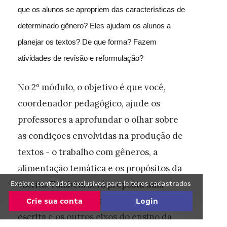
que os alunos se apropriem das características de
determinado gênero? Eles ajudam os alunos a
planejar os textos? De que forma? Fazem
atividades de revisão e reformulação?
No 2º módulo, o objetivo é que você,
coordenador pedagógico, ajude os
professores a aprofundar o olhar sobre
as condições envolvidas na produção de
textos - o trabalho com gêneros, a
alimentação temática e os propósitos da
escrita. Também será proposta uma
Explore conteúdos exclusivos para leitores cadastrados
análise da relação entre a produção
Crie sua conta
Login
escrita e os outros eixos do ensino da