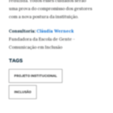
reduzida. Todos esses cuidados serão
uma prova do compromisso dos gestores
com a nova postura da instituição.
Consultoria:
Cláudia Werneck
Fundadora da Escola de Gente -
Comunicação em Inclusão
TAGS
PROJETO INSTITUCIONAL
INCLUSÃO