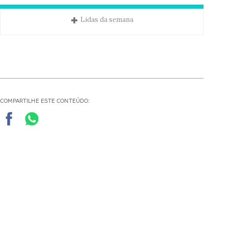
Lidas da semana
COMPARTILHE ESTE CONTEÚDO:
Quer receber mais de 30
documentos para gestores
escolares?