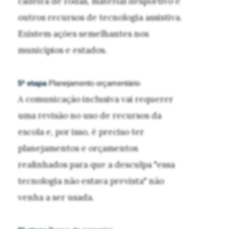
cadeira de rodas, material desportivo e
outros recursos de tecnologia assistiva.
Existem ações semelhantes nos
municípios e estados.
5ª etapa
Planejamento orçamentário
A comunicação inclusiva vai requerer
uma revisão no uso de recursos da
escola e, por isso, é preciso ter
planejamentos e orçamentos
realinhados para que a desculpa "essa
tecnologia não estava prevista" não
venha a ser usada.