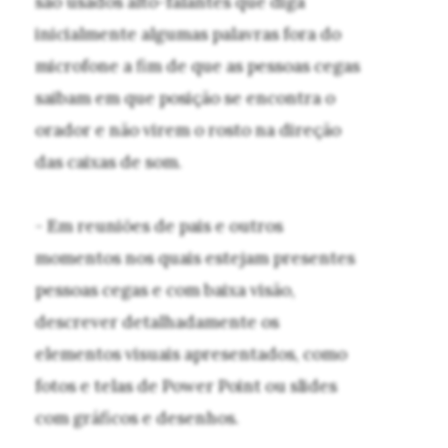
são usados alto-falantes que diga
inicialmente algumas palavras fora do
microfone a fim de que as pessoas cegas
saibam em que posição se encontra o
orador e não virem o rosto na direção
das caixas de som.
- Em reuniões de pais e outros
momentos nos quais estejam presentes
pessoas cegas e com baixa visão,
descrever detalhadamente os
elementos visuais apresentados, como
fotos e telas de Power Point ou slides
com gráficos e desenhos.