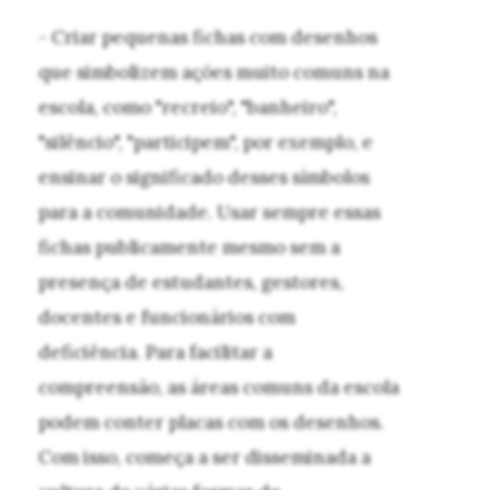
- Criar pequenas fichas com desenhos
que simbolizem ações muito comuns na
escola, como "recreio", "banheiro",
"silêncio", "participem", por exemplo, e
ensinar o significado desses símbolos
para a comunidade. Usar sempre essas
fichas publicamente mesmo sem a
presença de estudantes, gestores,
docentes e funcionários com
deficiência. Para facilitar a
compreensão, as áreas comuns da escola
podem conter placas com os desenhos.
Com isso, começa a ser disseminada a