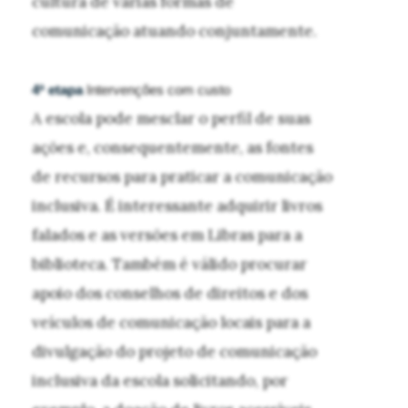
cultura de várias formas de
comunicação atuando conjuntamente.
4ª etapa
Intervenções com custo
A escola pode mesclar o perfil de suas
ações e, consequentemente, as fontes
de recursos para praticar a comunicação
inclusiva. É interessante adquirir livros
falados e as versões em Libras para a
biblioteca. Também é válido procurar
apoio dos conselhos de direitos e dos
veículos de comunicação locais para a
divulgação do projeto de comunicação
inclusiva da escola solicitando, por