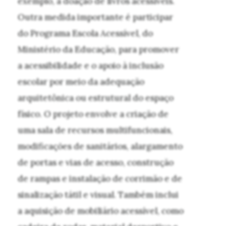
exemplo, a doação de livros acessíveis.
Outra medida importante é participar
do Programa Escola Acessível, do
Ministério da Educação, para promover
a acessibilidade e o apoio à inclusão
escolar por meio da adequação
arquitetônica ou estrutural do espaço
físico. O projeto envolve a criação de
uma sala de recursos multifuncionais,
modificações de sanitários, alargamento
de portas e vias de acesso, construção
de rampas e instalação de corrimão e de
sinalização tátil e visual. Também inclui
a aquisição de mobiliário acessível, como