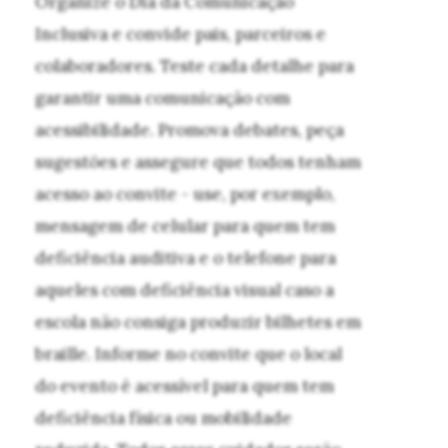
Organize o Dia da Comunicação
Inclusiva e convide pais, parceiros e
colaboradores. Teste cada detalhe para
garantir uma comunicação com
acessibilidade. Promova debates, peça
sugestões e assegure que todos tenham
acesso ao convite - use, por exemplo,
mensagem de celular para quem tem
deficiência auditiva e o telefone para
aqueles com deficiência visual caso a
escola não consiga produzir bilhetes em
braille. Informe no convite que o local
do evento é acessível para quem tem
deficiência física ou mobilidade