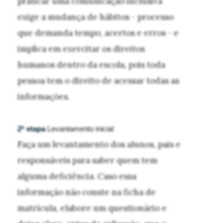
praticar uma comunicação inclusiva
exige a mudança de hábitos - processo
que demanda tempo, acertos e erros - e
implica em exercitar os direitos
humanos dentro da escola, pois toda
pessoa tem o direito de acessar todas as
informações.
2ª etapa
Levantamento inicial
Faça um levantamento dos alunos, pais e
responsáveis para saber quem tem
alguma deficiência. Caso essa
informação não conste na ficha de
matrícula, elabore um questionário e