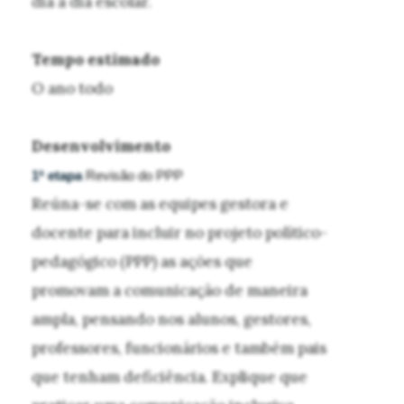
dia a dia escolar.
Tempo estimado
O ano todo
Desenvolvimento
1ª etapa
Revisão do PPP
Reúna-se com as equipes gestora e
docente para incluir no projeto político-
pedagógico (PPP) as ações que
promovam a comunicação de maneira
ampla, pensando nos alunos, gestores,
professores, funcionários e também pais
que tenham deficiência. Explique que