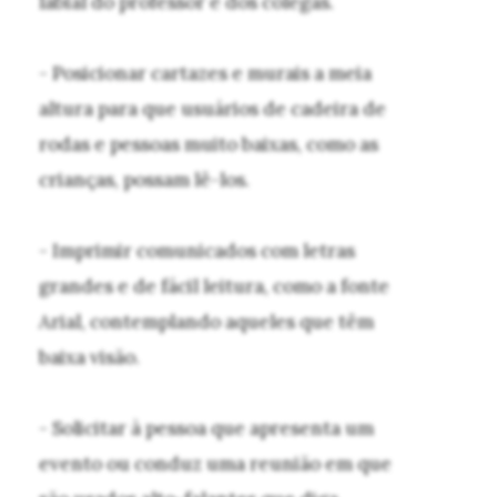
labial do professor e dos colegas.
- Posicionar cartazes e murais a meia
altura para que usuários de cadeira de
rodas e pessoas muito baixas, como as
crianças, possam lê-los.
- Imprimir comunicados com letras
grandes e de fácil leitura, como a fonte
Arial, contemplando aqueles que têm
baixa visão.
- Solicitar à pessoa que apresenta um
evento ou conduz uma reunião em que