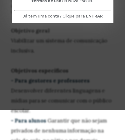
termos de uso
da Nova Escola.
POR:
GESTÃO ESCOLAR
01 de Dezembro de 2011
Já tem uma conta? Clique para
ENTRAR
Objetivo geral
Viabilizar um sistema de comunicação
inclusiva.
Objetivos específicos
- Para gestores e professores
Desenvolver diferentes linguagens e
mídias para se comunicar com o público
escolar.
- Para alunos
Garantir que não sejam
privados de nenhuma informação na