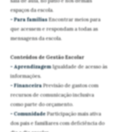
sala de aula, no pátio e nos demais
espaços da escola.
- Para famílias
Encontrar meios para
que acessem e respondam a todas as
mensagens da escola.
Conteúdos de Gestão Escolar
- Aprendizagem
Igualdade de acesso às
informações.
- Financeira
Previsão de gastos com
recursos de comunicação inclusiva
como parte do orçamento.
- Comunidade
Participação mais ativa
dos pais e familiares com deficiência do