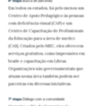
6ª etapa
Busca de parcerias
Em todos os estados, há pelo menos um
Centro de Apoio Pedagógico às pessoas
com deficiência visual (CAP) e um
Centro de Capacitação de Profissionais
da Educação para a área de surdez
(CAS). Criados pelo MEC, eles oferecem
serviços gratuitos, como impressões em
braile e capacitação em Libras.
Organizações não governamentais que
atuam nessa área também podem ser
parceiras em diversas iniciativas.
7ª etapa
Diálogo com a comunidade