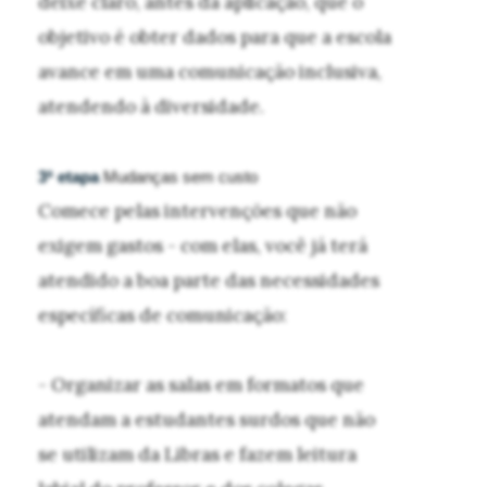
deixe claro, antes da aplicação, que o
objetivo é obter dados para que a escola
avance em uma comunicação inclusiva,
atendendo à diversidade.
3ª etapa
Mudanças sem custo
Comece pelas intervenções que não
exigem gastos - com elas, você já terá
atendido a boa parte das necessidades
específicas de comunicação:
- Organizar as salas em formatos que
atendam a estudantes surdos que não
se utilizam da Libras e fazem leitura