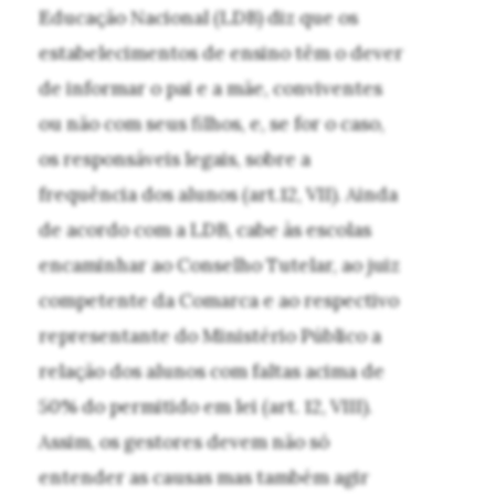
Educação Nacional (LDB) diz que os
estabelecimentos de ensino têm o dever
de informar o pai e a mãe, conviventes
ou não com seus filhos, e, se for o caso,
os responsáveis legais, sobre a
frequência dos alunos (art.12, VII). Ainda
de acordo com a LDB, cabe às escolas
encaminhar ao Conselho Tutelar, ao juiz
competente da Comarca e ao respectivo
representante do Ministério Público a
relação dos alunos com faltas acima de
50% do permitido em lei (art. 12, VIII).
Assim, os gestores devem não só
entender as causas mas também agir