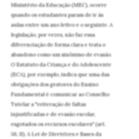
Ministério da Educação (MEC), ocorre
quando os estudantes param de ir às
aulas entre um ano letivo e o seguinte. A
legislação, por vezes, não faz essa
diferenciação de forma clara e trata o
abandono como um sinônimo de evasão.
O Estatuto da Criança e do Adolescente
(ECA), por exemplo, indica que uma das
obrigações dos gestores do Ensino
Fundamental é comunicar ao Conselho
Tutelar a "reiteração de faltas
injustificadas e de evasão escolar,
esgotados os recursos escolares" (art.
56, II). A Lei de Diretrizes e Bases da