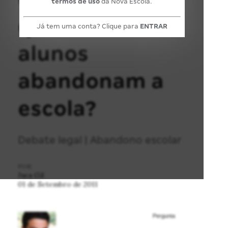
termos de uso
da Nova Escola.
quando os
Já tem uma conta? Clique para
ENTRAR
alunos
abandonam a
escola?
Debate legal | Abandono escolar
POR:
Juca Gil
01 de Setembro de 2011
Pergunta