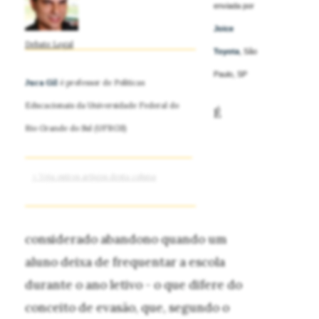
enviada por
Joice
Debate Legal
Toyota
, São
Paulo, SP
Juca Gil
é professor de Políticas
Educacionais da Universidade Federal do
É
Rio Grande do Sul (UFRGS)
> Veja outros artigos desta coluna
considerado abandono quando um
aluno deixa de frequentar a escola
durante o ano letivo - o que difere do
conceito de evasão, que, segundo o