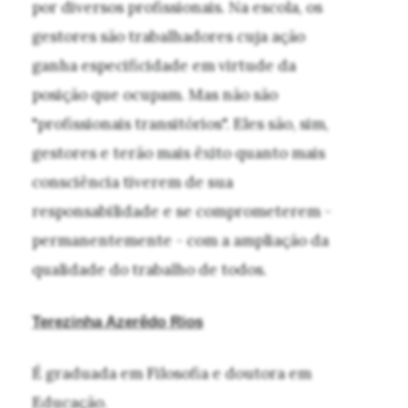
por diversos profissionais. Na escola, os
gestores são trabalhadores cuja ação
ganha especificidade em virtude da
posição que ocupam. Mas não são
"profissionais transitórios". Eles são, sim,
gestores e terão mais êxito quanto mais
consciência tiverem de sua
responsabilidade e se comprometerem -
permanentemente - com a ampliação da
qualidade do trabalho de todos.
Terezinha Azerêdo Rios
É graduada em Filosofia e doutora em
Educação.