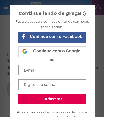
Continue lendo de graça! :)
Faça o cadastro com seu email ou com suas
redes sociais.
COLUNAS
Continue com o Facebook
ÉTICA NA ESCOLA
Continue com o Google
Confira os artigos de Terezinha Azerêdo Rios,
ou
doutora em Educação, a respeito das dúvidas e
dos desafios enfrentados pelos gestores no dia a
dia da escola
tar
Terezinha Azerêdo Rios
Cadastrar
Ao criar uma conta, você concorda com os