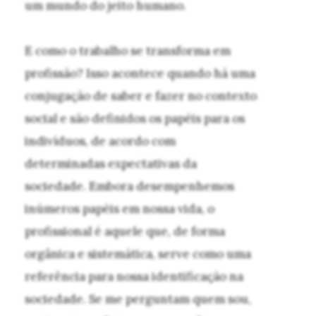
um mundo do jeito humano.
E como o trabalho se transforma em
profissão? Isso acontece quando há uma
conjugação de saber e fazer no contexto
social e são definidos os papéis para os
indivíduos, de acordo com
determinadas expectativas da
sociedade. Embora desempenhemos
inúmeros papéis em nossa vida, o
profissional é aquele que, de forma
orgânica e sistemática, serve como uma
referência para nossa identificação na
sociedade. Se me perguntam quem sou,