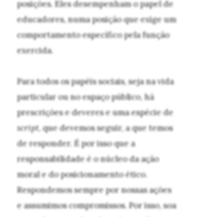
posições. Eles desempenham o papel de
educadores, numa posição que exige um
comportamento específico pela função
exercida.
Para todos os papéis sociais, seja na vida
particular ou no espaço público, há
prescrições e deveres e uma espécie de
script
, que devemos seguir, a que temos
de responder. É por isso que a
responsabilidade é o núcleo da ação
moral e do posicionamento ético.
Respondemos sempre por nossas ações
e assumimos compromissos. Por isso, soa