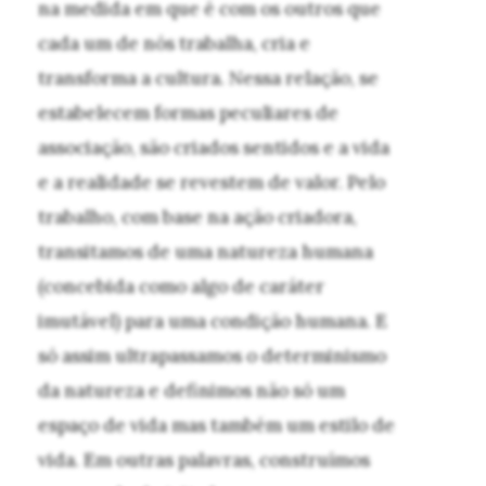
na medida em que é com os outros que
cada um de nós trabalha, cria e
transforma a cultura. Nessa relação, se
estabelecem formas peculiares de
associação, são criados sentidos e a vida
e a realidade se revestem de valor. Pelo
trabalho, com base na ação criadora,
transitamos de uma natureza humana
(concebida como algo de caráter
imutável) para uma condição humana. E
só assim ultrapassamos o determinismo
da natureza e definimos não só um
espaço de vida mas também um estilo de
vida. Em outras palavras, construímos