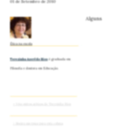
01 de Setembro de 2010
Alguns
Ética na escola
Terezinha Azerêdo Rios
é graduada em
Filosofia e doutora em Educação.
> Veja outros artigos de Terezinha Rios
> Sugira um tema para esta coluna