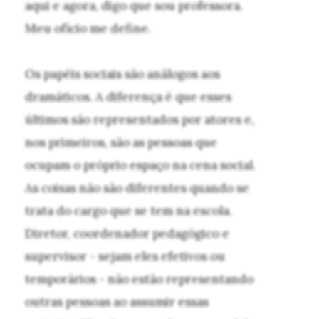
aqui e agora, digo que sou professora.
Meu ofício me define.
Os papéis sociais são análogos aos
dramáticos. A diferença é que esses
últimos são representados por atores e,
nos primeiros, são as pessoas que
ocupam o próprio espaço na cena social.
As coisas não são diferentes quando se
trata do cargo que se tem na escola.
Diretor, coordenador pedagógico e
supervisor - sejam eles efetivos ou
temporários - não estão representando
outras pessoas ao assumir essas