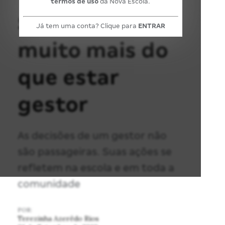
termos de uso
da Nova Escola.
Ser gestor é
Já tem uma conta? Clique para
ENTRAR
muito mais do
que estar
gestor
As decisões de um gestor não
são passageiras. Suas ações se
refletem na escola e em toda a
comunidade
POR:
Terezinha Azerêdo Rios