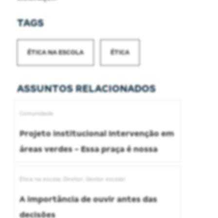
TAGS
ÉTICA NA ESCOLA
ÉTICA
ASSUNTOS RELACIONADOS
Comunidade
Projeto institucional Intervenção em
áreas verdes - Essa praça é nossa
Ética na escola; Diretor; Gestor escolar
A importância de ouvir antes das
decisões