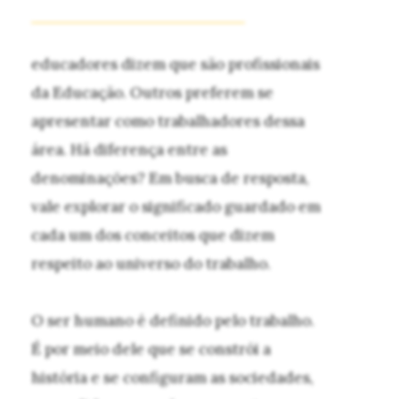
educadores dizem que são profissionais
da Educação. Outros preferem se
apresentar como trabalhadores dessa
área. Há diferença entre as
denominações? Em busca de resposta,
vale explorar o significado guardado em
cada um dos conceitos que dizem
respeito ao universo do trabalho.
O ser humano é definido pelo trabalho.
É por meio dele que se constrói a
história e se configuram as sociedades,