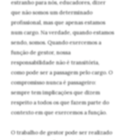
estranho para nós, educadores, dizer
que não somos um determinado
profissional, mas que apenas estamos
num cargo. Na verdade, quando estamos
sendo, somos. Quando exercemos a
função de gestor, nossa
responsabilidade não é transitória,
como pode ser a passagem pelo cargo. O
compromisso nunca é passageiro:
sempre tem implicações que dizem
respeito a todos os que fazem parte do
contexto em que exercemos a função.
O trabalho de gestor pode ser realizado