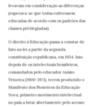
levavam em consideração as diferenças
(esperava-se que todas estivessem
educadas de acordo com os padrões das
classes privilegiadas).
O direito à Educação passa a constar de
fato na lei a partir da segunda
constituição republicana, em 1934. Isso
depois de os intelectuais brasileiros,
comandados pelo educador Anísio
Teixeira (1900-1971), terem produzido o
Manifesto dos Pioneiros da Educação
Nova, primeiro movimento intelectual
no país a lutar abertamente pelo acesso