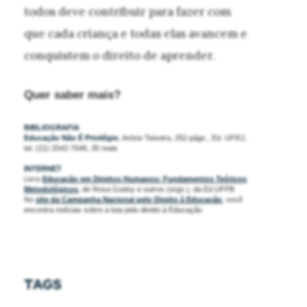
todos deve contribuir para fazer com
que cada criança e todas elas avancem e
conquistem o direito de aprender.
Quer saber mais?
BIBLIOGRAFIA
Educação Não É Privilégio
, Anísio Teixeira, 252 págs., Ed. UFRJ,
tel. (21) 2542-7646, 35 reais
INTERNET
Livro
Educação em Direitos Humanos: Fundamentos Teóricos
Metodológicos
, de Rosa Godoy e outros (orgs.), da Ed.UFPB
No
site da Campanha Nacional pelo Direito à Educação
, você
encontra notícias sobre a luta pelo direito à Educação
TAGS