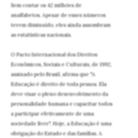
Sem contar os 42 milhões de
analfabetos. Apesar de esses números
terem diminuído, eles ainda assombram
as estatísticas nacionais.
O Pacto Internacional dos Direitos
Econômicos, Sociais e Culturais, de 1992,
assinado pelo Brasil, afirma que "A
Educação é direito de toda pessoa. Ela
deve visar o pleno desenvolvimento da
personalidade humana e capacitar todos
a participar efetivamente de uma
sociedade livre". Hoje, a Educação é uma
obrigação do Estado e das famílias. A