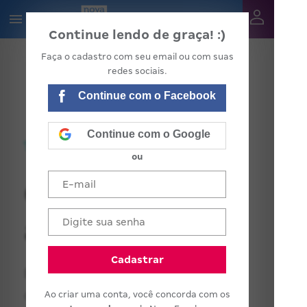
Continue lendo de graça! :)
Faça o cadastro com seu email ou com suas
redes sociais.
Continue com o Facebook
Continue com o Google
ou
O direito de
aprender
Cadastrar
Educação para todos é
conquista recente e muda ação
Ao criar uma conta, você concorda com os