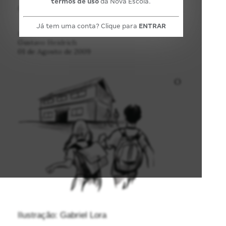
termos de uso
da Nova Escola.
dos gestores
Já tem uma conta? Clique para
ENTRAR
POR:
Gustavo Heidrich
01 de Agosto de 2009
O
Ilustração: Gabriel Lora