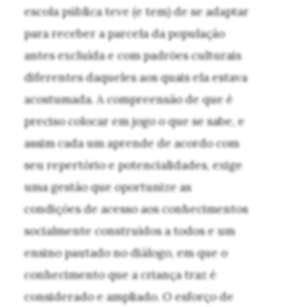
escola pública teve (e tem) de se adaptar
para receber a parcela da população
antes excluída e com padrões culturais
diferentes daqueles aos quais ela estava
acostumada. A compreensão de que é
preciso colocar em jogo o que se sabe, e
assim cada um aprende de acordo com
seu repertório e potencialidades, exige
uma gestão que oportunize as
condições de acesso aos conhecimentos
socialmente construídos a todos e um
ensino pautado no diálogo, em que o
conhecimento que a criança traz é
considerado e ampliado. O esforço de