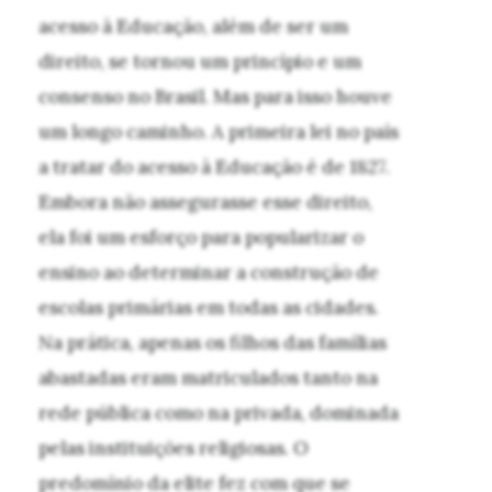
acesso à Educação, além de ser um
direito, se tornou um princípio e um
consenso no Brasil. Mas para isso houve
um longo caminho. A primeira lei no país
a tratar do acesso à Educação é de 1827.
Embora não assegurasse esse direito,
ela foi um esforço para popularizar o
ensino ao determinar a construção de
escolas primárias em todas as cidades.
Na prática, apenas os filhos das famílias
abastadas eram matriculados tanto na
rede pública como na privada, dominada
pelas instituições religiosas. O
predomínio da elite fez com que se