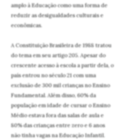
amplo à Educação como uma forma de
reduzir as desigualdades culturais e
econômicas.
A Constituição Brasileira de 1988 tratou
do tema em seu artigo 205. Apesar do
crescente acesso à escola a partir dela, o
país entrou no século 21 com uma
exclusão de 300 mil crianças no Ensino
Fundamental. Além disso, 60% da
população em idade de cursar o Ensino
Médio estava fora das salas de aula e
80% das crianças entre zero e 6 anos
não tinha vagas na Educação Infantil.