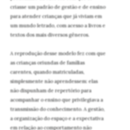
criasse um padrão de gestão e de ensino
para atender crianças que já viviam em
um mundo letrado, com acesso a livros e
textos dos mais diversos gêneros.
A reprodução desse modelo fez com que
as crianças oriundas de famílias
carentes, quando matriculadas,
simplesmente não aprendessem: elas
não dispunham de repertório para
acompanhar o ensino que privilegiava a
transmissão do conhecimento. A gestão,
a organização do espaço e a expectativa
em relação ao comportamento não