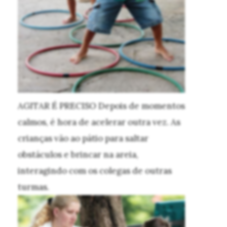
AGITAR É PRECISO
Depois de momentos
calmos, é hora de acelerar outra vez. As
crianças vão ao pátio para saltar
obstáculos e brincar na areia,
interagindo com os colegas de outras
turmas.