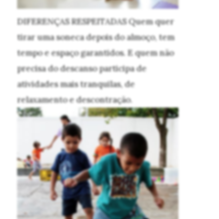
DIFERENÇAS RESPEITADAS
Quem quer
tirar uma soneca depois do almoço, tem
tempo e espaço garantidos. E quem não
precisa do descanso participa de
atividades mais tranquilas, de
relaxamento e descontração.