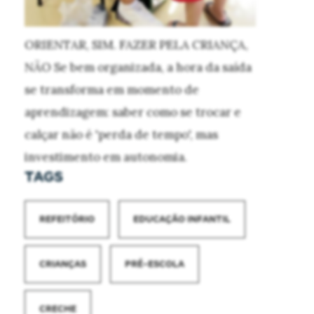
ORIENTAR, SIM. FAZER PELA CRIANÇA,
NÃO
Se bem organizada, a hora da saída
se transforma em momento de
aprendizagem: saber como se trocar e
calçar não é 'perda de tempo', mas
investimento em autonomia.
TAGS
REFEITÓRIO
EDUCAÇÃO INFANTIL
CRIANÇAS
PRÉ-ESCOLA
CRECHE