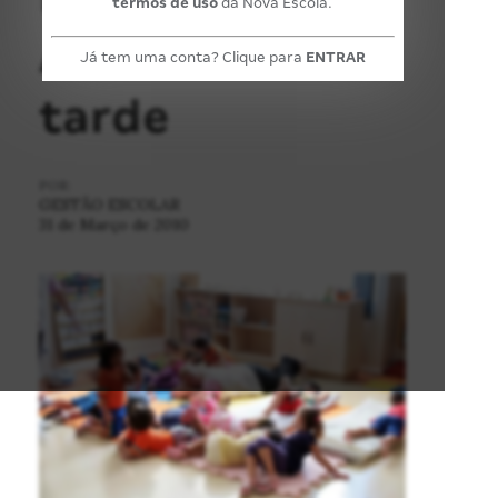
termos de uso
da Nova Escola.
Atividades da
Já tem uma conta? Clique para
ENTRAR
tarde
POR:
GESTÃO ESCOLAR
31 de Março de 2010