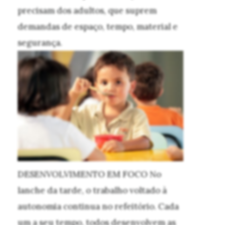
precisam dos adultos, que suprem
demandas de espaço, tempo, material e
segurança.
DESENVOLVIMENTO EM FOCO
No
lanche da tarde, o trabalho voltado à
autonomia continua no refeitório. Cada
um a seu tempo, todos desenvolvem as