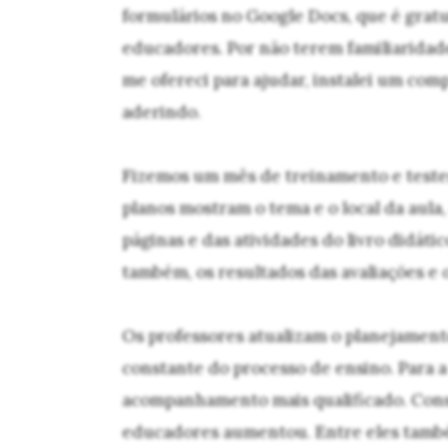
formulários no Google Docs, que é gratui
educadores. Por não terem familiaridade
me ofereci para ajudar, instalei um com
aderindo.
Fizemos um mês de treinamento e testes 
planos mostram o tema e o local da aula,
páginas e das atividades do livro didátic
também, os resultados das avaliações e o
Os professores atualizam o planejament
constante do processo de ensino. Para a 
acompanhamento mais qualificado. Consu
educadores aumentou. Entre eles també