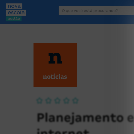
Área de atuação
P
Planejamento e 
internet