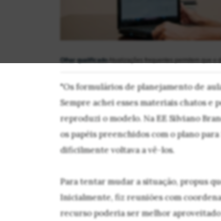
Olhar qualificado
Atualizações frequentes permitem que o d
"Os formulários de planejamento de au
Sempre achei esses materiais chatos e p
reproduzi o modelo. Na EE Silviano Bra
os papéis preenchidos com o plano para 
dificilmente voltava a vê-los.
Para tentar mudar a situação, propus q
Inicialmente, fiz reuniões com coorden
recurso poderia ser melhor aproveitado 