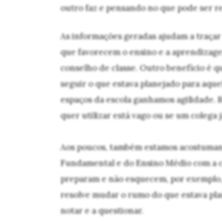
outro faz e pensando no que pode ser r
As informações geradas ajudam a traça
que favorecem o ensino e a aprendizagem
conselho de classe. Outro benefício é q
seguir o que estava planejado para aque
espaços da escola ganhamos agilidade. R
quer utilizar está vago ou se um colega j
Aos poucos, também estamos acostumand
Fundamental e do Ensino Médio com a co
preparam e não esquecem, por exemplo, 
resolve mudar o rumo do que estava plan
notar e a questionar.