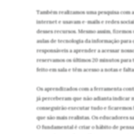
Também realizamos uma pesquisa com as 
internet e usavam e-mails e redes socia
desses recursos. Mesmo assim, fizemos
aulas de tecnologia da informação para 
responsáveis a aprender a acessar nosso
reservamos os últimos 20 minutos para t
feito em sala e têm acesso a notas e falta
Os aprendizados com a ferramenta conti
já perceberam que não adianta indicar m
conseguirão executar tudo e ficaremos 
que são mais realistas. Os educadores 
O fundamental é criar o hábito de pensar