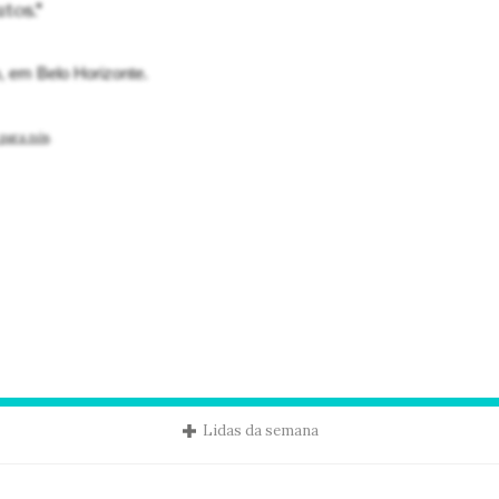
tos."
o, em Belo Horizonte.
para nós
.
Lidas da semana