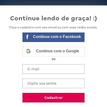
lanejamento
Minha Escola
Equipe e comunidade
Continue lendo de graça! :)
Faça o cadastro com seu email ou com suas redes sociais.
Continue com o Facebook
Continue com o Google
ou
diário de classe na
Cadastrar