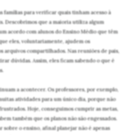
famílias para verificar quais tinham acesso à
is. Descobrimos que a maioria utiliza algum
 um acordo com alunos do Ensino Médio que têm
que eles, voluntariamente, ajudem os
s arquivos compartilhados. Nas reuniões de pais,
irar dúvidas. Assim, eles ficam sabendo o que é
s.
nuam a acontecer. Os professores, por exemplo,
uitas atividades para um único dia, porque não
frustrados. Hoje, conseguimos cumprir as metas,
sabem também que os planos não são engessados.
 sobre o ensino, afinal planejar não é apenas