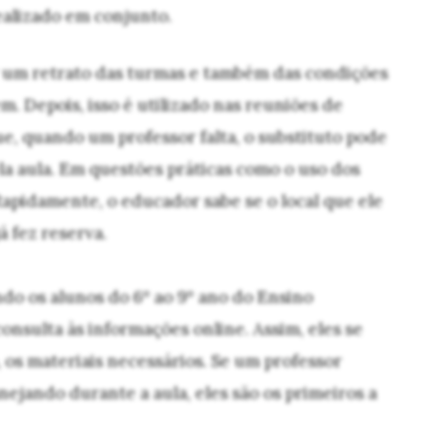
ealizado em conjunto.
r um retrato das turmas e também das condições
. Depois, isso é utilizado nas reuniões de
ue, quando um professor falta, o substituto pode
la aula. Em questões práticas como o uso dos
apidamente, o educador sabe se o local que ele
á fez reserva.
o os alunos do 6º ao 9º ano do Ensino
nsulta às informações online. Assim, eles se
os materiais necessários. Se um professor
ejando durante a aula, eles são os primeiros a