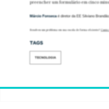
preencher um formulário em cinco minu
Márcio Fonseca
é diretor da EE Silviano Brandã
Resolveu um problema em sua escola de forma eficiente?
Conte 
TAGS
TECNOLOGIA