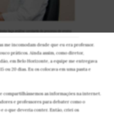
iretor faça análise constante do processo de ensino
las me incomodam desde que eu era professor.
ouco práticos. Ainda assim, como diretor,
ndão, em Belo Horizonte, a equipe me entregava
15 ou 20 dias. Eu os colocava em uma pasta e
ue compartilhássemos as informações na internet.
adores e professores para debater como o
e o que deveria conter. Então, criei os