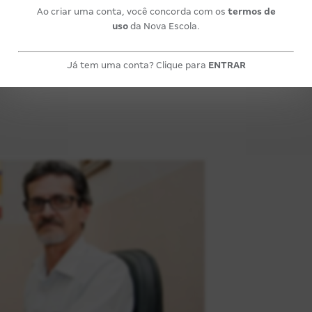
Ao criar uma conta, você concorda com os
termos de
uso
da Nova Escola.
umentos em arquivos digitais e
m pais e alunos
Já tem uma conta? Clique para
ENTRAR