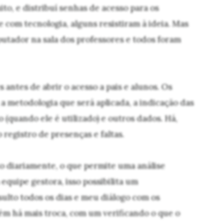
to, e distribuí senhas de acesso para os
 com tecnologia, alguns resistiram à ideia. Mas
putador na sala dos professores e todos foram
antes de abrir o acesso a pais e alunos. Os
 a metodologia que será aplicada, a indicação das
o (quando ele é utilizado) e outros dados. Há,
 registro de presenças e faltas.
o diariamente, o que permite uma análise
equipe gestora, isso possibilita um
lto todos os dias e meu diálogo com os
m há mais troca, com um verificando o que o