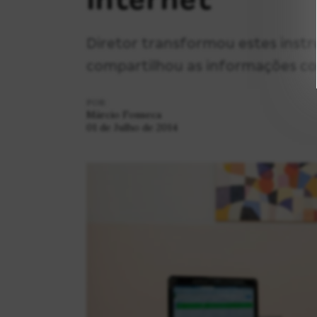
Diretor transformou estes instr
compartilhou as informações co
POR:
Márcio Fonseca
01 de Julho de 2014