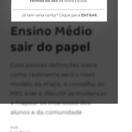
termos de uso
da Nova Escola.
reforma do
Já tem uma conta? Clique para
ENTRAR
Ensino Médio
sair do papel
Com poucas definições sobre
como realmente será o novo
modelo da etapa, o conselho do
MEC é ler e discutir as mudanças
e mapear os interesses dos
alunos e da comunidade
POR: