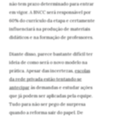
não tem prazo determinado para entrar
em vigor. A BNCC será responsável por
60% do currículo da etapa e certamente
influenciará na produção de materiais
didáticos e na formação de professores.
Diante disso, parece bastante difícil ter
ideia de como será o novo modelo na
prática. Apesar das incertezas,
escolas
da rede privada estão tentando se
antecipar
às demandas e estudar ações
que já podem ser aplicadas pela equipe.
Tudo para não ser pego de surpresa
quando a reforma sair do papel. De