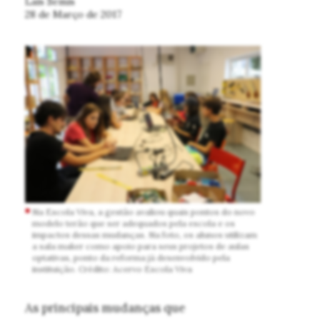
Laís Semis
28 de Março de 2017
Na Escola Viva, a gestão avaliou quais pontos do novo
modelo terão que ser adequados pela escola e os
impactos dessas mudanças. Na foto, os alunos utilizam
a sala maker como apoio para seus projetos de aulas
optativas, ponto da reforma já desenvolvido pela
instituição. Crédito: Acervo Escola Viva
As principais mudanças que