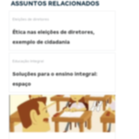
ASSUNTOS RELACIONADOS
Eleições de diretores
Ética nas eleições de diretores,
exemplo de cidadania
Educação Integral
Soluções para o ensino integral:
espaço