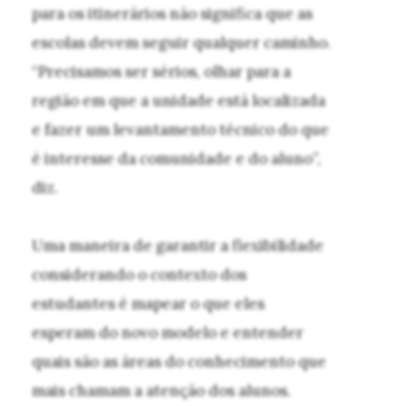
para os itinerários não significa que as
escolas devem seguir qualquer caminho.
“Precisamos ser sérios, olhar para a
região em que a unidade está localizada
e fazer um levantamento técnico do que
é interesse da comunidade e do aluno”,
diz.
Uma maneira de garantir a flexibilidade
considerando o contexto dos
estudantes é mapear o que eles
esperam do novo modelo e entender
quais são as áreas do conhecimento que
mais chamam a atenção dos alunos.