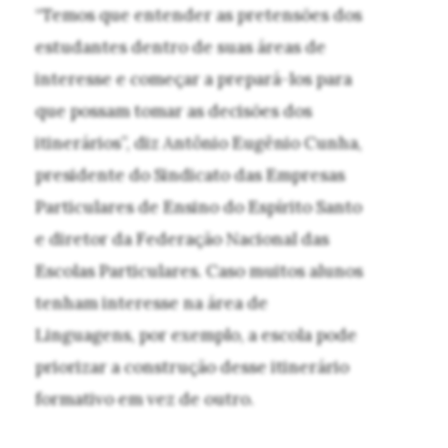
“Temos que entender as pretensões dos
estudantes dentro de suas áreas de
interesse e começar a prepará-los para
que possam tomar as decisões dos
itinerários”, diz Antônio Eugênio Cunha,
presidente do Sindicato das Empresas
Particulares de Ensino do Espírito Santo
e diretor da Federação Nacional das
Escolas Particulares. Caso muitos alunos
tenham interesse na área de
Linguagens, por exemplo, a escola pode
priorizar a construção desse itinerário
formativo em vez de outro.