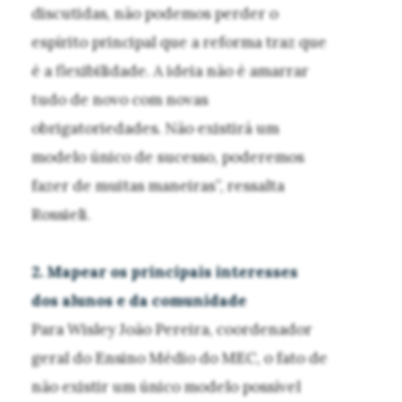
discutidas, não podemos perder o
espírito principal que a reforma traz que
é a flexibilidade. A ideia não é amarrar
tudo de novo com novas
obrigatoriedades. Não existirá um
modelo único de sucesso, poderemos
fazer de muitas maneiras”, ressalta
Rossieli.
2. Mapear os principais interesses
dos alunos e da comunidade
Para Wisley João Pereira, coordenador
geral do Ensino Médio do MEC, o fato de
não existir um único modelo possível