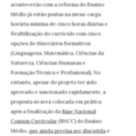
acontecerão com a reforma do Ensino
Médio já estão postas na mesa: carga
horária mínima de cinco horas diárias e
flexibilização do currículo com cinco
opções de itinerários formativos
(Linguagens, Matemática, Ciências da
Natureza, Ciências Humanas e
Formação Técnica e Profissional). No
entanto, apesar do projeto ter sido
aprovado e sancionado rapidamente, a
proposta só será colocada em prática
após a finalização da
Base Nacional
Comum Curricular
(BNCC) do Ensino
Médio,
que ainda precisa ser discutida
e