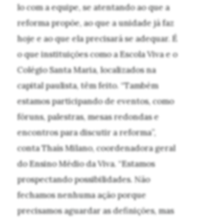
lo com a equipe, se atentando ao que a
reforma propõe, ao que a unidade já faz
hoje e ao que ela precisará se adequar. É
o que instituições como a Escola Viva e o
Colégio Santa Maria, localizados na
capital paulista, têm feito. “Também
estamos participando de eventos, como
fóruns, palestras, mesas redondas e
encontros para discutir a reforma”,
conta Thaís Milano, coordenadora geral
do Ensino Médio da Viva. “Estamos
prospectando possibilidades. Não
fechamos nenhuma ação porque
precisamos aguardar as definições, mas