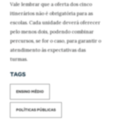
Vale lembrar que a oferta dos cinco
itinerários não é obrigatória para as
escolas. Cada unidade deverá oferecer
pelo menos dois, podendo combinar
percursos, se for o caso, para garantir o
atendimento às expectativas das
turmas.
TAGS
ENSINO MÉDIO
POLÍTICAS PÚBLICAS