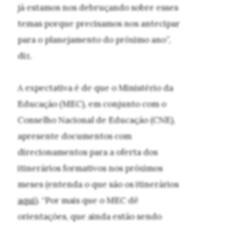
já estamos nos debruçando sobre esses
temas porque precisamos nos antecipar
para o planejamento do próximo ano”,
diz.
A expectativa é de que o Ministério da
Educação (MEC), em conjunto com o
Conselho Nacional de Educação (CNE),
apresente documentos com
direcionamentos para a oferta dos
itinerários formativos nos próximos
meses (entenda o que são os itinerários
aqui
). “Por mais que o MEC dê
orientações, que ainda estão sendo