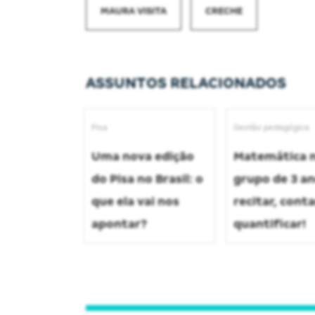
MAURA VISITA
CRECHE
ASSUNTOS RELACIONADOS
Pisa
Gestão pedagógica
Uma nova edição
Matemática 
do Pisa no Brasil: o
grupo de 3 an
que ela vai nos
recitar, conta
apontar?
quantificar!