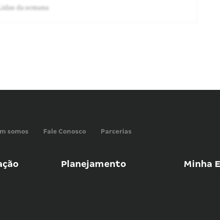
Lidas da semana
m somos
Fale Conosco
Parcerias
ação
Planejamento
Minha E