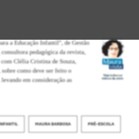
para a Educação Infantil", de Gestão
 consultora pedagógica da revista,
 com Clélia Cristina de Souza,
 sobre como deve ser feito o
Veja todos os
, levando em consideração as
vídeos da série
INFANTIL
MAURA BARBOSA
PRÉ-ESCOLA