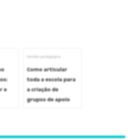
Gestão pedagógica
no
Como articular
os:
toda a escola para
r e
a criação de
grupos de apoio