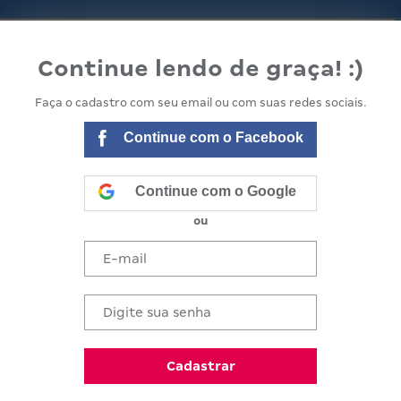
lanejamento
Minha Escola
Equipe e comunidade
Continue lendo de graça! :)
Faça o cadastro com seu email ou com suas redes sociais.
Continue com o Facebook
Continue com o Google
ou
 Educação Infantil:
Cadastrar
erviço