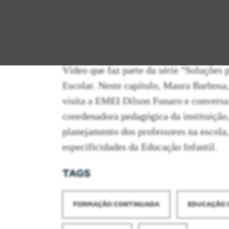
Vídeo que faz parte da série "Soluções 
Escolar. Neste capítulo, Maura Barbosa,
visita a EMEI Dilson Funaro e conversa
coordenadora pedagógica da instituição,
planejamento dos professores na escola
especificidades da Educação Infantil.
TAGS
FORMAÇÃO CONTINUADA
EDUCAÇÃO 