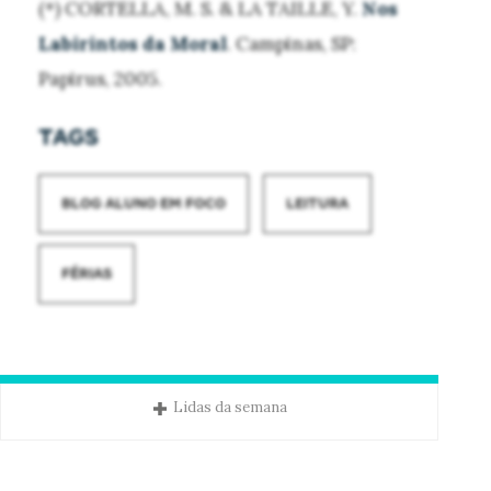
(*) CORTELLA, M. S. & LA TAILLE, Y.
Nos
Labirintos da Moral
. Campinas, SP:
Papirus, 2005.
TAGS
BLOG ALUNO EM FOCO
LEITURA
FÉRIAS
Lidas da semana