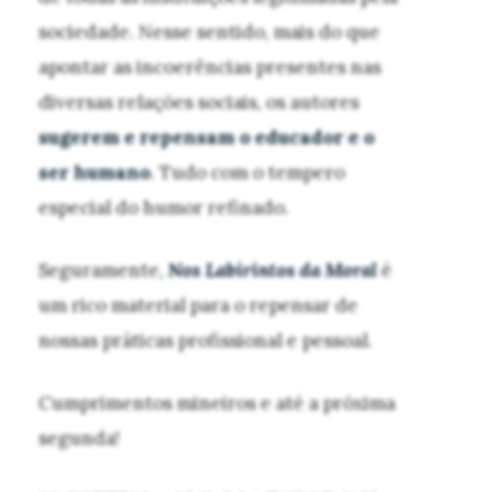
sociedade. Nesse sentido, mais do que
apontar as incoerências presentes nas
diversas relações sociais, os autores
sugerem e repensam o educador e o
ser humano
. Tudo com o tempero
especial do humor refinado.
Seguramente,
Nos Labirintos da Moral
é
um rico material para o repensar de
nossas práticas profissional e pessoal.
Cumprimentos mineiros e até a próxima
segunda!