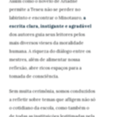
Assim como o novelo de Ariadne
permite a Teseu não se perder no
labirinto e encontrar o Minotauro,
a
escrita clara, instigante e agradável
dos autores guia seus leitores pelos
mais diversos vieses da moralidade
humana. A riqueza do diálogo entre os
mestres, além de alimentar nossa
reflexão, abre ricos espaços para a
tomada de consciência.
Sem muita cerimônia, somos conduzidos
a refletir sobre temas que afligem não só
o cotidiano da escola, como também o
de todas as instituições legitimadas pela