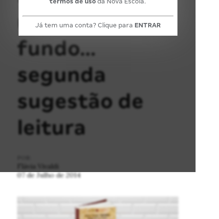
termos de uso
da Nova Escola.
um pouco mais
Já tem uma conta? Clique para
ENTRAR
fundo…
segunda
sugestão de
leitura
POR:
Flávia Vivaldi
07 de Julho de 2014