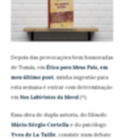
Depois das provocações bem humoradas
de Tomás, em
Ética para Meus Pais,
em
meu último post
, minha sugestão para
esta semana é entrar com determinação
em
Nos Labirintos da Moral
(*).
Essa obra de dupla autoria, do filósofo
Mário Sérgio Cortella
e do psicólogo
Yves de La Taille
, consiste num debate