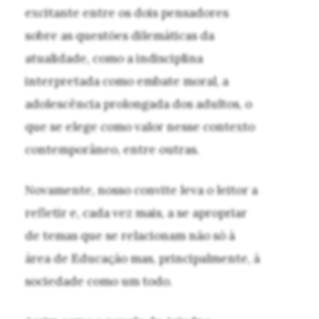
excitante entre os dois pensadores
sobre as questões dilemáticas da
atualidade, como a indisciplina
interpretada como embate moral, a
adolescência prolongada dos adultos, o
que se elege como valor nesse contexto
contemporâneo, entre outras.
Novamente, nosso convite leva o leitor a
refletir e, cada vez mais, a se apropriar
de temas que se relacionam não só à
área de Educação mas, principalmente, à
sociedade como um todo.