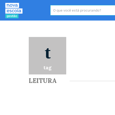
Área de atuação
P
t
tag
LEITURA