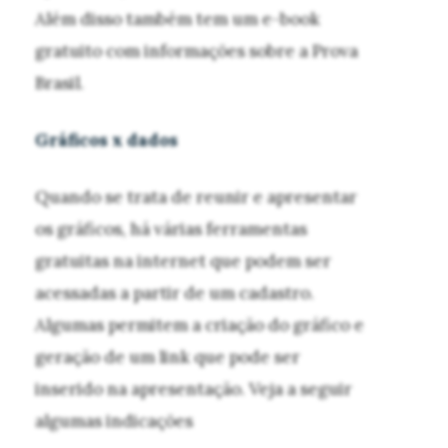
Além disso também tem um e-book
gratuito com informações sobre a Prova
Brasil.
Gráficos x dados
Quando se trata de reunir e apresentar
os gráficos, há várias ferramentas
gratuitas na internet que podem ser
acessadas a partir de um cadastro.
Algumas permitem a criação do gráfico e
geração de um link que pode ser
inserido na apresentação. Veja a seguir
algumas indicações