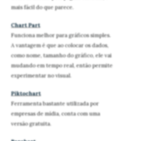
mais fácil do que parece.
Chart Part
Funciona melhor para gráficos simples.
A vantagem é que ao colocar os dados,
como nome, tamanho do gráfico, ele vai
mudando em tempo real, então permite
experimentar no visual.
Piktochart
Ferramenta bastante utilizada por
empresas de mídia, conta com uma
versão gratuita.