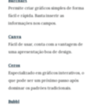
Barchart
Permite criar gráficos simples de forma
fácil e rápida. Basta inserir as
informações nos campos.
Canva
Fácil de usar, conta com a vantagem de
uma apresentação boa de design.
Ceros
Especializado em gráficos interativos, o
que pode ser um próximo passo após
dominar os padrões tradicionais.
Bubbl