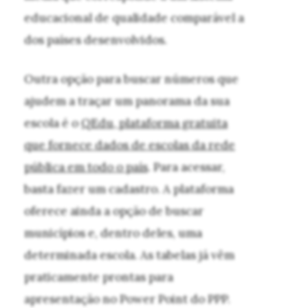
educacional de qualidade comparável a
dos países desenvolvidos.
Outra opção para buscar números que
ajudem a traçar um panorama da sua
escola é o
QEdu, plataforma gratuita
que fornece dados de escolas da rede
pública em todo o país
. Para acessar,
basta fazer um cadastro. A plataforma
oferece ainda a opção de buscar
municípios e, dentro deles, uma
determinada escola. As tabelas já vêm
praticamente prontas para
apresentação no Power Point do PPP.