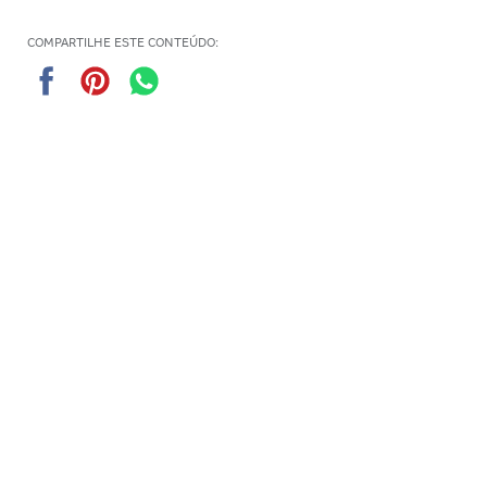
COMPARTILHE ESTE CONTEÚDO:
Quer receber mais de 30
documentos para gestores
escolares?
ENVIAR