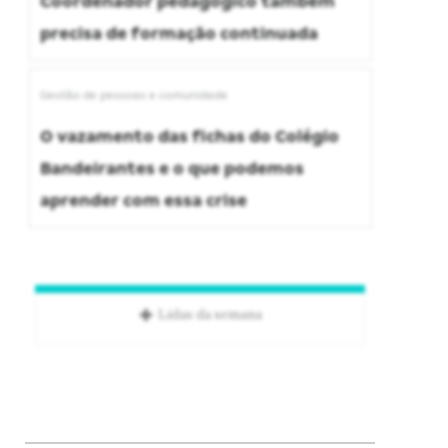
Coordenador pedagógico também
precisa de formação continuada
Gestão de pessoas e comunidade
O vazamento das fichas do Colégio
Bandeirantes e o que podemos
aprender com essa crise
Lidas da semana