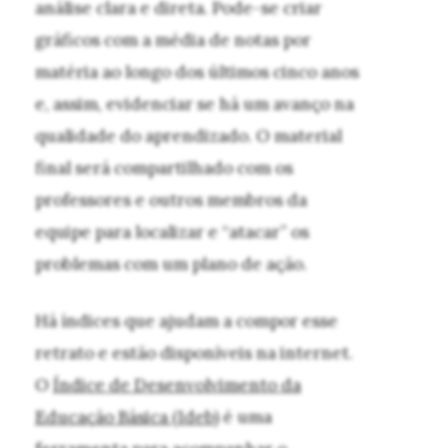
análise clara e direta. Pode-se criar
gráficos com a média de notas por
matéria ao longo dos últimos cinco anos
e, assim, evidenciar se há um avanço na
qualidade do aprendizado. O material
final será compartilhado com os
professores e outros membros da
equipe para localizar e “atacar” os
problemas com um plano de ação.
Há índices que ajudam a compor esse
retrato e estão disponíveis na internet.
O
Índice de Desenvolvimento da
Educação Básica (Ideb)
é uma