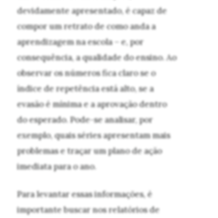
devidamente apresentado, é capaz de
compor um retrato de como anda a
aprendizagem na escola – e, por
consequência, a qualidade do ensino. Ao
observar os números fica claro se o
índice de repetência está alto, se a
evasão é mínima e a aprovação dentro
do esperado. Pode-se analisar, por
exemplo, quais séries apresentam mais
problemas e traçar um plano de ação
imediata para o ano.
Para levantar essas informações, é
importante buscar nos relatórios de