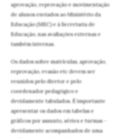
aprovação, reprovação e movimentação
de alunos enviados ao Ministério da
Educação (MEC) e à Secretaria de
Educação, nas avaliações externas e
também internas.
Os dados sobre matrículas, aprovação,
reprovação, evasão etc devem ser
reunidos pelo diretor e pelo
coordenador pedagógico e
devidamente tabulados. É importante
apresentar os dados em tabelas e
gráficos por assunto, séries e turmas –
devidamente acompanhados de uma