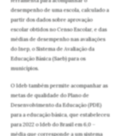
ferramenta para acompanhar o
desempenho de uma escola, calculado a
partir dos dados sobre aprovação
escolar obtidos no Censo Escolar, e das
médias de desempenho nas avaliações
do Inep, o Sistema de Avaliação da
Educação Básica (Saeb) para os
municípios.
O Ideb também permite acompanhar as
metas de qualidade do Plano de
Desenvolvimento da Educação (PDE)
para a educação básica, que estabeleceu
para 2022 o Ideb do Brasil em 6,0 –
média que corresponde a um sistema