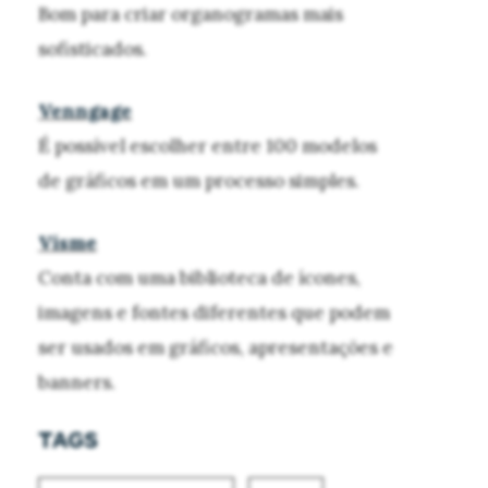
Bom para criar organogramas mais
sofisticados.
Venngage
É possível escolher entre 100 modelos
de gráficos em um processo simples.
Visme
Conta com uma biblioteca de ícones,
imagens e fontes diferentes que podem
ser usados em gráficos, apresentações e
banners.
TAGS