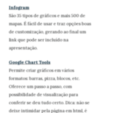
Infogram
São 35 tipos de gráficos e mais 500 de
mapas. É fácil de usar e traz opções boas
de customização, gerando ao final um
link que pode ser incluído na
apresentação.
Google Chart Tools
Permite criar gráficos em vários
formatos: barras, pizza, blocos, etc.
Oferece um passo a passo, com
possibilidade de visualização para
conferir se deu tudo certo. Dica: não se
deixe intimidar pela página em html, é