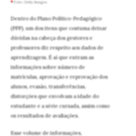
Foto: Getty Images
Dentro do Plano Político-Pedagógico
(PPP), um dos itens que costuma deixar
dúvidas na cabeça dos gestores e
professores diz respeito aos dados de
aprendizagem. É aí que entram as
informações sobre número de
matrículas, aprovação e reprovação dos
alunos, evasão, transferências,
distorções que envolvam a idade do
estudante e a série cursada, assim como
os resultados de avaliações.
Esse volume de informações,