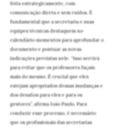
feita estrategicamente, com
comunicação direta e sem ruídos. É
fundamental que a secretaria e suas
equipes técnicas destaquem no
calendário momentos para aprofundar o
documento e pontuar as novas
indicações previstas nele. “Isso servirá
para evitar que os professores façam
mais do mesmo. É crucial que eles
estejam apropriados dessas mudanças e
dos desafios para eles e para os
gestores”, afirma João Paulo. Para
conduzir esse processo, é necessário
que os profissionais das secretarias