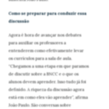
Como se preparar para conduzir essa
discussão
Agora é hora de avançar nos debates
para auxiliar os professores a
entenderem como efetivamente levar
os currículos para a sala de aula.
“Chegamos a uma etapa em que paramos
de discutir sobre a BNCC e o que os
alunos devem aprender. Isso tudo já foi
definido. A riqueza da discussão agora
está em como eles vão aprender”, afirma
João Paulo. São conversas sobre