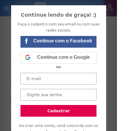
Continue lendo de graça! :)
Faça o cadastro com seu email ou com suas
redes sociais.
Continue com o Facebook
Continue com o Google
ou
BNCC: 10 ações
para começar o
ano discutindo
Cadastrar
Ao criar uma conta, você concorda com os
o currículo da