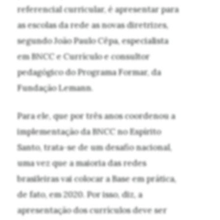
referencial curricular, é apresentar para
as escolas da rede as novas diretrizes,
segundo João Paulo Cêpa, especialista
em BNCC e Currículo e consultor
pedagógico do Programa Formar, da
Fundação Lemann.
Para ele, que por três anos coordenou a
implementação da BNCC no Espírito
Santo, trata-se de um desafio nacional,
uma vez que a maioria das redes
brasileiras vai colocar a Base em prática,
de fato, em 2020. Por isso, diz, a
apresentação dos currículos deve ser