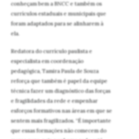
conheçam bem a BNCC e também os
currículos estaduais e municipais que
foram adaptados para se alinharem à
ela.
Redatora do currículo paulista e
especialista em coordenação
pedagógica, Tamira Paula de Souza
reforça que também é papel da equipe
técnica fazer um diagnóstico das forças
e fragilidades da rede e empenhar
esforços formativos nas áreas em que se
sentem mais fragilizados. “É importante
que essas formações não comecem do