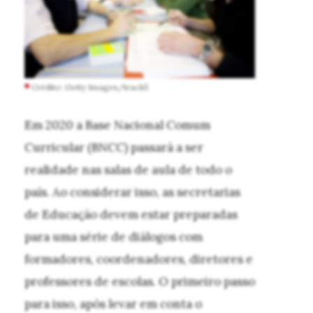
Crédito: Getty Images/track5
Em 2020 a Base Nacional Comum
Curricular (BNCC) passará a ser
realidade nas salas de aula de todo o
país. Ao considerar isso, as secretarias
de Educação devem estar preparadas
para uma série de diálogos com
formadores, coordenadores, diretores e
professores de escolas. O primeiro passo
para isso, após levar em conta o