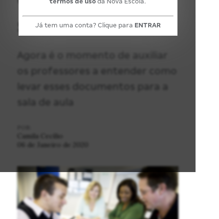
termos de uso
da Nova Escola.
sua rede
Já tem uma conta? Clique para
ENTRAR
Agora é o momento de auxiliar
os professores a entender como
levar esses documentos para a
sala de aula
POR:
Camila Cecílio
06 de Janeiro de 2020