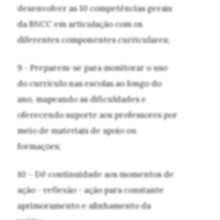
desenvolver as 10 competências gerais
da BNCC em articulação com os
diferentes componentes curriculares;
9 - Preparem-se para monitorar o uso
do currículo nas escolas ao longo do
ano, mapeando as dificuldades e
oferecendo suporte aos professores por
meio de materiais de apoio ou
formações;
10 – Dê continuidade aos momentos de
ação - reflexão - ação para constante
aprimoramento e alinhamento da