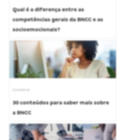
Qual é a diferença entre as
competências gerais da BNCC e as
socioemocionais?
Curadoria
30 conteúdos para saber mais sobre
a BNCC