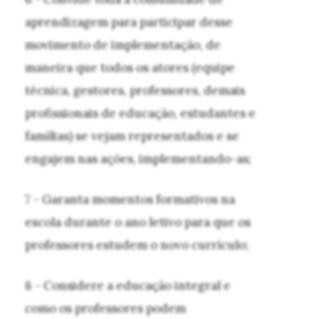
aprendizagem para participar desse
movimento de implementação, de
maneira que todos os atores (equipe
técnica, gestores, professores, demais
profissionais de educação, estudantes e
famílias) se vejam representados e se
engajem nas ações, implementando-as;
7 - Garanta momentos formativos na
escola durante o ano letivo para que os
professores estudem o novo currículo;
8 - Considere a educação integral e
como os professores podem