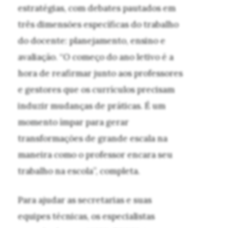
estratégias, com debates pautados em
três dimensões específicas do trabalho
do docente: planejamento, ensino e
avaliação. “O começo do ano letivo é a
hora de reafirmar junto aos professores
e gestores que os currículos precisam
induzir mudanças de práticas. É um
momento ímpar para gerar
transformações de grande escala na
maneira como o professor encara seu
trabalho na escola”, completa.
Para ajudar as secretarias e suas
equipes técnicas, os especialistas