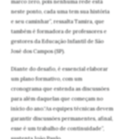
marco zero, pois nenhuma rede está
neste ponto, cada uma tem sua história
e seu caminhar”, ressalta Tamira, que
também é formadora de professores e
gestores da Educação Infantil de São
José dos Campos (SP).
Diante do desafio, é essencial elaborar
um plano formativo, com um
cronograma que estenda as discussões
para além daquelas que começam no
início do ano.“As equipes técnicas devem
garantir discussões permanentes, afinal,
esse é um trabalho de continuidade”,
sustenta João Paulo.