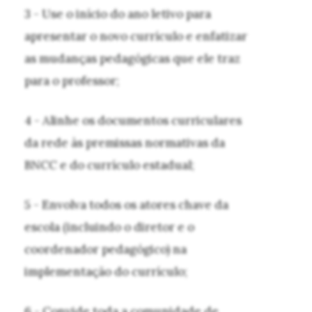
3 - Use o início do ano letivo para
apresentar o novo currículo e enfatizar
as mudanças pedagógicas que ele traz
para o professor;
4 - Alinhe os documentos curriculares
da rede às premissas normativas da
BNCC e do currículo estadual;
5 - Envolva todos os atores chave da
escola (incluindo o diretor e o
coordenador pedagógico) na
implementação do currículo;
6 - Convide toda a comunidade de