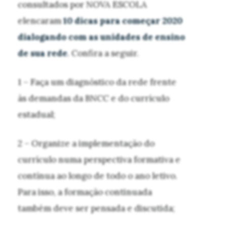
consultados por NOVA ESCOLA
elencaram
10 dicas para começar 2020
dialogando com as unidades de ensino
de sua rede
. Confira a seguir.
1 – Faça um diagnóstico da rede frente
às demandas da BNCC e do currículo
estadual;
2 – Organize a implementação do
currículo numa perspectiva formativa e
contínua ao longo de todo o ano letivo.
Para isso, a formação continuada
também deve ser pensada e discutida;