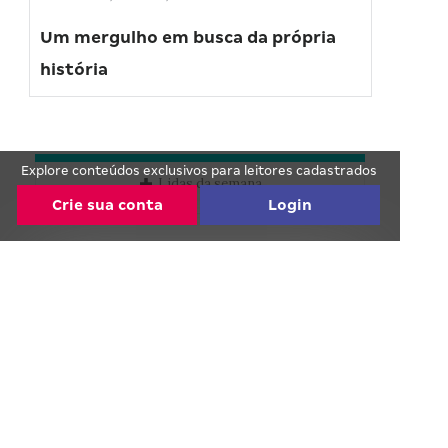
Um mergulho em busca da própria
história
Explore conteúdos exclusivos para leitores cadastrados
Lidas da semana
Crie sua conta
Login
Continue lendo de graça! :)
Faça o cadastro com seu email ou com suas
redes sociais.
COMPARTILHE ESTE CONTEÚDO:
Continue com o Facebook
Continue com o Google