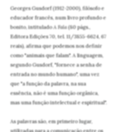
Georges Gusdorf (1912-2000), filósofo e
educador francês, num livro profundo e
bonito, intitulado
A Fala
(80 págs.,
Editora Edições 70, tel. 11/3855-6624, 67
reais), afirma que podemos nos definir
como "animais que falam". A linguagem,
segundo Gusdorf, "fornece a senha de
entrada no mundo humano", uma vez
que "a função da palavra, na sua
essência, não é uma função orgânica,
mas uma função intelectual e espiritual".
As palavras são, em primeiro lugar,
utilizadas para a comunicação entre os