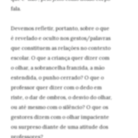
fala.
Devemos refletir, portanto, sobre o que
é revelado e oculto nos gestos/palavras
que constituem as relações no contexto
escolar. O que a criança quer dizer com
o olhar, a sobrancelha franzida, a mão
estendida, o punho cerrado? O que o
professor quer dizer com o dedo em
riste, o dar de ombros, o desvio do olhar,
ou até mesmo com o silêncio? O que os
gestores dizem com o olhar impaciente
ou surpreso diante de uma atitude dos
professores?