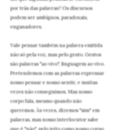
por trás das palavras? Os discursos
podem ser ambíguos, paradoxais,
enganadores.
Vale pensar também na palavra emitida
não só pela voz, mas pelo gesto. Gestos
são palavras "ao vivo", linguagem ao vivo.
Pretendemos com as palavras expressar
nosso pensar e nosso sentir, e muitas
vezes não conseguimos. Mas nosso
corpo fala, mesmo quando não
queremos. Às vezes, dizemos "sim" em
palavras, mas nosso interlocutor sabe
que é "não", pelo jeito como nosso corpo