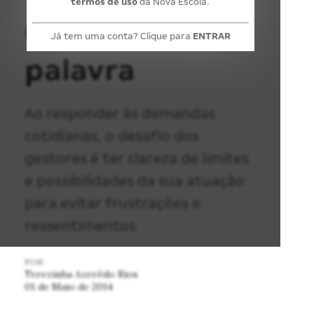
termos de uso
da Nova Escola.
O poder da
Já tem uma conta? Clique para
ENTRAR
palavra
Ao responder às demandas
cotidianas, o desafio dos
gestores é ter clareza de limites
e possibilidades da sua atuação
para evitar frustrações e
ressentimentos
POR:
Terezinha Azerêdo Rios
01 de Maio de 2014