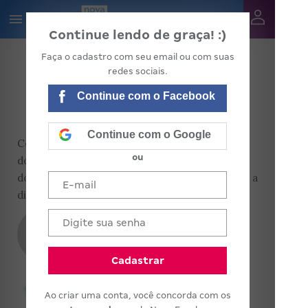
Continue lendo de graça! :)
Faça o cadastro com seu email ou com suas
redes sociais.
COLUNAS
Continue com o Facebook
ÉTICA NA ESCOLA
Continue com o Google
Confira os artigos de Terezinha Azerêdo Rios,
ou
doutora em Educação, a respeito das dúvidas e
dos desafios enfrentados pelos gestores no dia a
dia da escola
tar
Terezinha Azerêdo Rios
Cadastrar
Ao criar uma conta, você concorda com os