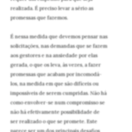
realizada. É preciso levar a sério as
promessas que fazemos.
É nessa medida que devemos pensar nas
solicitações, nas demandas que se fazem
aos gestores e na ansiedade por elas
gerada, o que os leva, às vezes, a fazer
promessas que acabam por incomodá-
los, na medida em que são difíceis ou
impossíveis de serem cumpridas. Não há
como envolver-se num compromisso se
não há efetivamente possibilidade de
ser realizado o que se promete. Este
parece ser um dos principais desafios