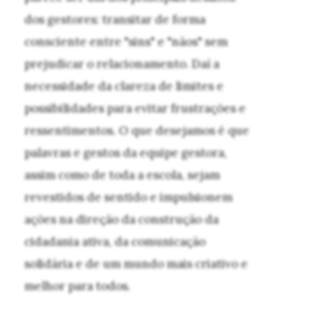
dos gestores: transitar de forma
consciente entre "sins" e "nãos" sem
prejudicar o relacionamento. Daí a
necessidade da clareza de limites e
possibilidades para evitar frustrações e
ressentimentos. O que desejamos é que
palavras e gestos da equipe gestora,
assim como de toda a escola, sejam
revestidos de sentido e impulsionem
ações na direção da construção da
cidadania ativa, da comunicação
solidária e de um mundo mais criativo e
melhor para todos.