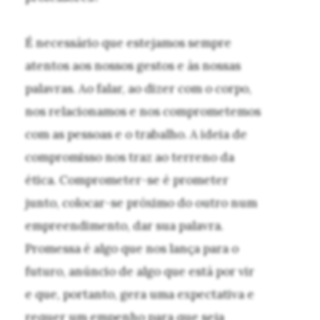
É necessário que estejamos sempre
atentos aos nossos gestos e às nossas
palavras. Ao falar, ao dizer com o corpo,
nos relacionamos e nos comprometemos
com as pessoas e o trabalho. A ideia de
compromisso nos traz ao terreno da
ética. Comprometer-se é prometer
junto, colocar-se próximo do outro num
empreendimento, dar sua palavra.
Promessa é algo que nos lança para o
futuro, anúncio de algo que está por vir
e que, portanto, gera uma expectativa e
requer um empenho para que seja