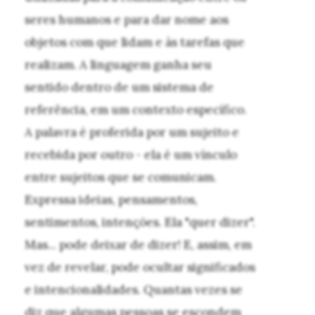
seres humanos e para dar nome aos
objetos com que lidam e às tarefas que
realizam. A linguagem ganha seu
sentido dentro de um sistema de
referência, em um contexto específico.
A palavra é proferida por um sujeito e
recebida por outro - ela é um vínculo
entre sujeitos que se comunicam.
Expressa ideias, pensamentos,
sentimentos, intenções. Ela "quer dizer".
Mas... pode deixar de dizer! E, assim, em
vez de revelar, pode ocultar significados
e intencionalidades. Quantas vezes se
diz que algumas pessoas se escondem