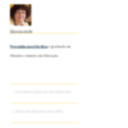
Ética na escola
Terezinha Azerêdo Rios
é graduada em
Filosofia e doutora em Educação.
> Veja outros artigos de Terezinha Rios
> Sugira um tema para esta coluna