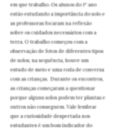
em que trabalho. Os alunos do 1º ano
estão estudando a importância do solo e
as professoras focaram na reflexão
sobre os cuidados necessários com a
terra. O trabalho começou com a
observação de fotos de diferentes tipos
de solos, na sequência, houve um
estudo de meio e uma roda de conversa
com as crianças. Durante os encontros,
as crianças começaram a questionar
porque alguns solos podem ter plantas e
outros não conseguem. Vale lembrar
que a curiosidade despertada nos
estudantes é um bom indicador do