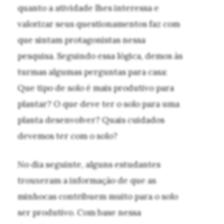
quanto a atividade lhes interessa e
valorizar seus questionamentos faz com
que sintam protagonistas nessa
pesquisa. Seguindo essa lógica, demos às
turmas algumas perguntas para casa:
Que tipo de solo é mais produtivo para
plantar? O que deve ter o solo para uma
planta desenvolver? Quais cuidados
devemos ter com o solo?
No dia seguinte, alguns estudantes
trouxeram a informação de que as
minhocas contribuem muito para o solo
ser produtivo. Com base nessa