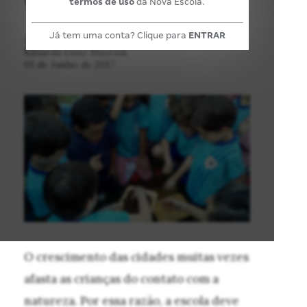
termos de uso
da Nova Escola.
Já tem uma conta? Clique para
ENTRAR
POR:
Eduarda Diniz Mayrink
01 de Junho de 2017
O crescimento das cidades muitas vezes
afasta as crianças do contato com a
natureza. Por essa razão, a escola deve