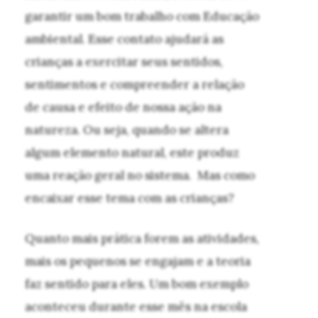
garantir um bom trabalho com Educação
ambiental. Esse contato ajudará as
crianças a exercitar seus sentidos,
sentimentos e compreender a relação
de causa e efeito de nossa ação na
natureza. Ou seja, quando se altera
algum elemento natural, este produz
uma reação geral no sistema. Mas como
encaixar esse tema com as crianças?
Quanto mais prática forem as atividades,
mais os pequenos se engajam e a teoria
faz sentido para eles. Um bom exemplo
aconteceu durante esse mês na escola