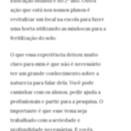
Educação Infantil e do 2º ano. Outra
ação que está nos nossos planos é
revitalizar um local na escola para fazer
uma horta utilizando as minhocas para a
fertilização do solo.
O que essa experiência deixou muito
claro para mim é que não é necessário
ter um grande conhecimento sobre a
natureza para falar dela. Você pode
caminhar com os alunos, pedir ajuda a
profissionais e partir para a pesquisa. O
importante é que esse tema seja
trabalhado com a seriedade e
profundidade necessárias. E vocês,