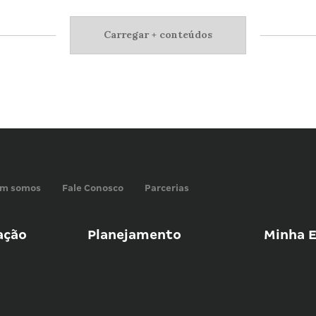
Carregar + conteúdos
m somos
Fale Conosco
Parcerias
ação
Planejamento
Minha E