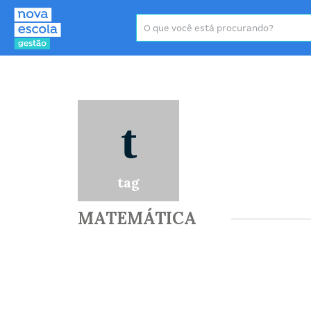
Área de atuação
P
t
tag
MATEMÁTICA