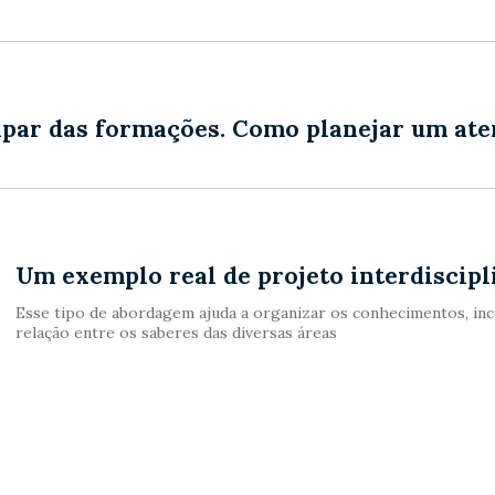
ipar das formações. Como planejar um at
Um exemplo real de projeto interdiscipl
Esse tipo de abordagem ajuda a organizar os conhecimentos, ince
relação entre os saberes das diversas áreas