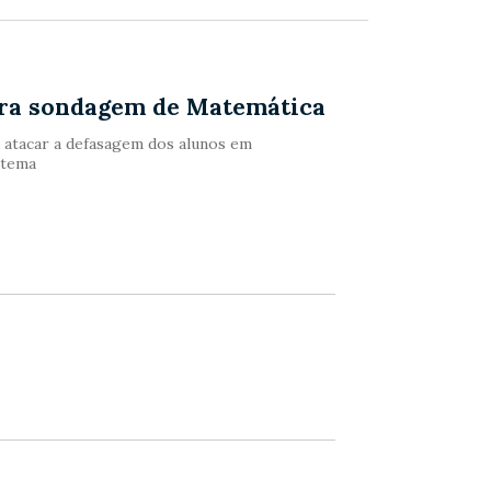
ara sondagem de Matemática
 atacar a defasagem dos alunos em
 tema