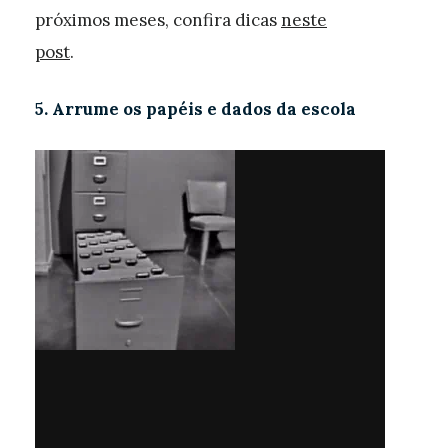
próximos meses, confira dicas
neste
post
.
5. Arrume os papéis e dados da escola